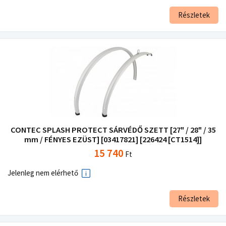
Részletek
CONTEC SPLASH PROTECT SÁRVÉDŐ SZETT [27" / 28" / 35
mm / FÉNYES EZÜST] [03417821] [226424 [CT1514]]
15 740
Ft
Jelenleg nem elérhető
Részletek