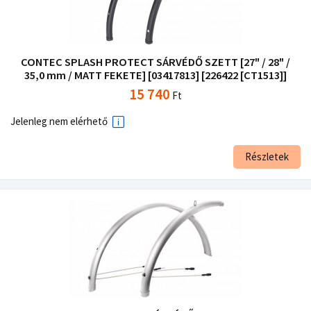
CONTEC SPLASH PROTECT SÁRVÉDŐ SZETT [27" / 28" /
35,0 mm / MATT FEKETE] [03417813] [226422 [CT1513]]
15 740
Ft
Jelenleg nem elérhető
Részletek