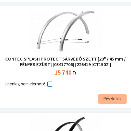
CONTEC SPLASH PROTECT SÁRVÉDŐ SZETT [28" / 45 mm /
FÉNYES EZÜST] [03417706] [226419 [CT1502]]
15 740
Ft
Jelenleg nem elérhető
Részletek