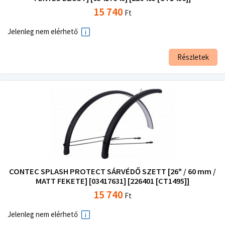
15 740
Ft
Jelenleg nem elérhető
Részletek
CONTEC SPLASH PROTECT SÁRVÉDŐ SZETT [26" / 60 mm /
MATT FEKETE] [03417631] [226401 [CT1495]]
15 740
Ft
Jelenleg nem elérhető