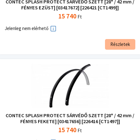
CONTEC SPLASH PROTECT SÁRVÉDŐ SZETT [28" / 42 mm /
FÉNYES EZÜST] [03417672] [226421 [CT1499]]
15 740
Ft
Jelenleg nem elérhető
Részletek
CONTEC SPLASH PROTECT SÁRVÉDŐ SZETT [28" / 42 mm /
FÉNYES FEKETE] [03417656] [226416 [CT1497]]
15 740
Ft