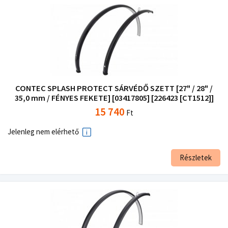
CONTEC SPLASH PROTECT SÁRVÉDŐ SZETT [27" / 28" /
35,0 mm / FÉNYES FEKETE] [03417805] [226423 [CT1512]]
15 740
Ft
Jelenleg nem elérhető
Részletek