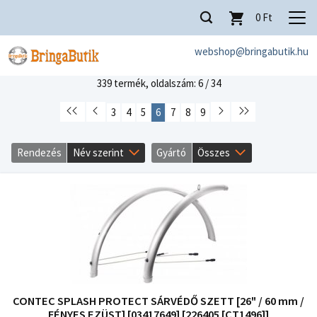
0
Ft
webshop@bringabutik.hu
339 termék,
oldalszám: 6 / 34
3
4
5
6
7
8
9
Rendezés
Név szerint
Gyártó
Összes
CONTEC SPLASH PROTECT SÁRVÉDŐ SZETT [26" / 60 mm /
FÉNYES EZÜST] [03417649] [226405 [CT1496]]