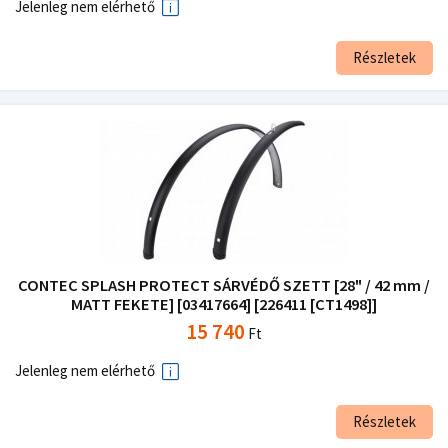
Jelenleg nem elérhető
Részletek
CONTEC SPLASH PROTECT SÁRVÉDŐ SZETT [28" / 42 mm /
MATT FEKETE] [03417664] [226411 [CT1498]]
15 740
Ft
Jelenleg nem elérhető
Részletek