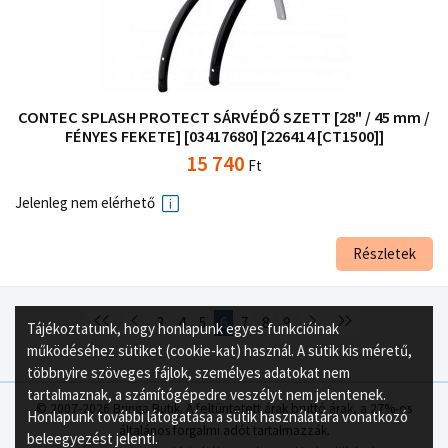
CONTEC SPLASH PROTECT SÁRVÉDŐ SZETT [28" / 45 mm /
FÉNYES FEKETE] [03417680] [226414 [CT1500]]
15 740
Ft
Jelenleg nem elérhető
Részletek
3
4
5
6
7
8
9
Tájékoztatunk, hogy honlapunk egyes funkcióinak
működéséhez sütiket (cookie-kat) használ. A sütik kis méretű,
többnyire szöveges fájlok, személyes adatokat nem
tartalmaznak, a számítógépedre veszélyt nem jelentenek.
© 2007-2026 Bringa Butik. A feltüntetett árak bruttó árak, a 27%-os
Honlapunk további látogatása a sütik használatára vonatkozó
általános forgalmi adót tartalmazzák.
beleegyezést jelenti.