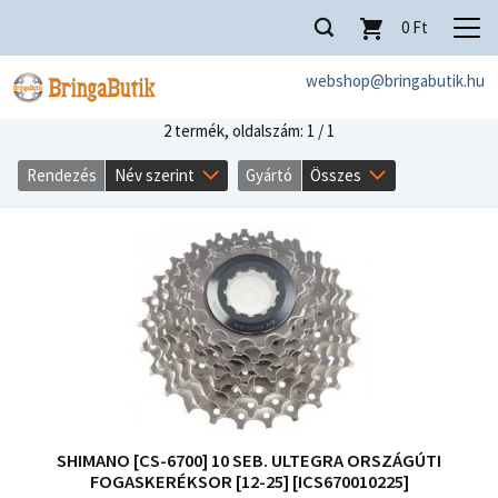
0
Ft
webshop@bringabutik.hu
2 termék,
oldalszám: 1 / 1
Rendezés
Név szerint
Gyártó
Összes
SHIMANO [CS-6700] 10 SEB. ULTEGRA ORSZÁGÚTI
FOGASKERÉKSOR [12-25] [ICS670010225]