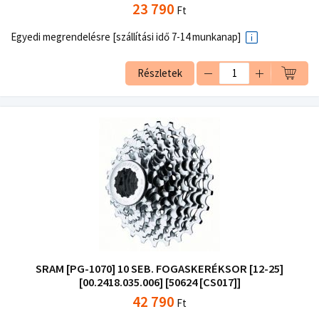
23 790
Ft
Egyedi megrendelésre [szállítási idő 7-14 munkanap]
Részletek
SRAM [PG-1070] 10 SEB. FOGASKERÉKSOR [12-25]
[00.2418.035.006] [50624 [CS017]]
42 790
Ft