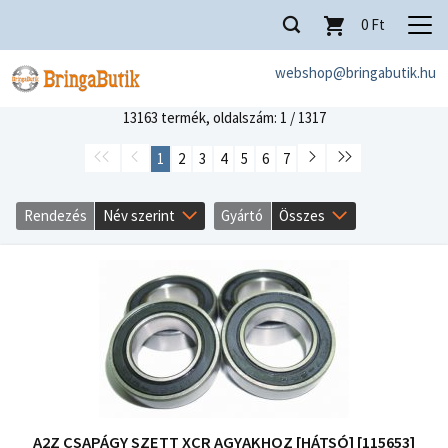
0
Ft
webshop@bringabutik.hu
13163 termék,
oldalszám: 1 / 1317
1
2
3
4
5
6
7
Rendezés
Név szerint
Gyártó
Összes
A2Z CSAPÁGY SZETT XCR AGYAKHOZ [HÁTSÓ] [115653]