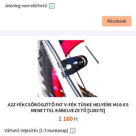
Jelenleg nem elérhető
Részletek
A2Z FÉKCSŐRÖGZÍTŐ FAT V-FÉK TÜSKE HELYÉRE M10-ES
MENETTEL KÁBELVEZETŐ [128375]
1 160
Ft
Várható teljesítés [1-3 munkanap]