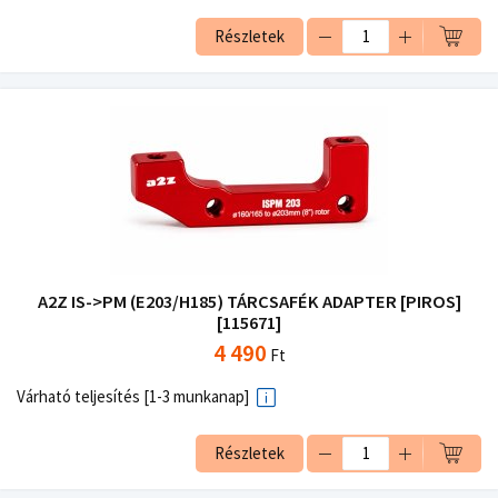
Részletek
A2Z IS->PM (E203/H185) TÁRCSAFÉK ADAPTER [PIROS]
[115671]
4 490
Ft
Várható teljesítés [1-3 munkanap]
Részletek