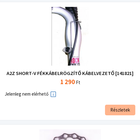
A2Z SHORT-V FÉKKÁBELRÖGZÍTŐ KÁBELVEZETŐ [141821]
1 290
Ft
Jelenleg nem elérhető
Részletek