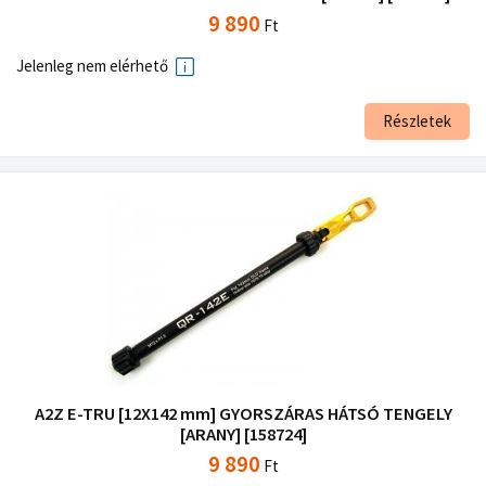
9 890
Ft
Jelenleg nem elérhető
Részletek
A2Z E-TRU [12X142 mm] GYORSZÁRAS HÁTSÓ TENGELY
[ARANY] [158724]
9 890
Ft