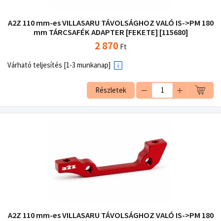
A2Z 110 mm-es VILLASARU TÁVOLSÁGHOZ VALÓ IS->PM 180
mm TÁRCSAFÉK ADAPTER [FEKETE] [115680]
2 870
Ft
Várható teljesítés [1-3 munkanap]
Részletek
A2Z 110 mm-es VILLASARU TÁVOLSÁGHOZ VALÓ IS->PM 180