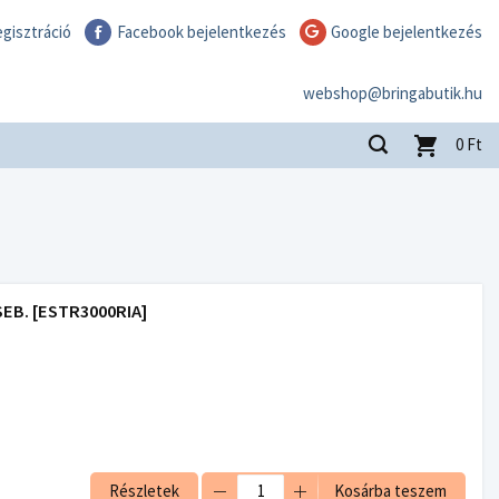
gisztráció
Facebook bejelentkezés
Google bejelentkezés
webshop@bringabutik.hu
0
Ft
EB. [ESTR3000RIA]
Részletek
Kosárba teszem