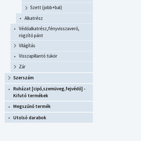
Szett (jobb+bal)
Alkatrész
Védőalkatrész,fényvisszaverő,
rögzítő pánt
Világítás
Visszapillantó tükör
Zár
Szerszám
Ruházat [cipő,szemüveg,fejvédő] -
Kifutó termékek
Megszűnő termék
Utolsó darabok