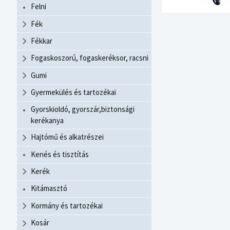
Felni
Fék
Fékkar
Fogaskoszorú, fogaskeréksor, racsni
Gumi
Gyermekülés és tartozékai
Gyorskioldó, gyorszár,biztonsági
kerékanya
Hajtómű és alkatrészei
Kenés és tisztítás
Kerék
Kitámasztó
Kormány és tartozékai
Kosár