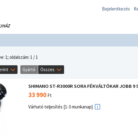
Bejelentkezés
Re
UHÁZ
e: 1;
oldalszám: 1 / 1
erint
Gyártó
Összes
SHIMANO ST-R3000R SORA FÉKVÁLTÓKAR JOBB 9 S
33 990
Ft
Várható teljesítés [1-3 munkanap]