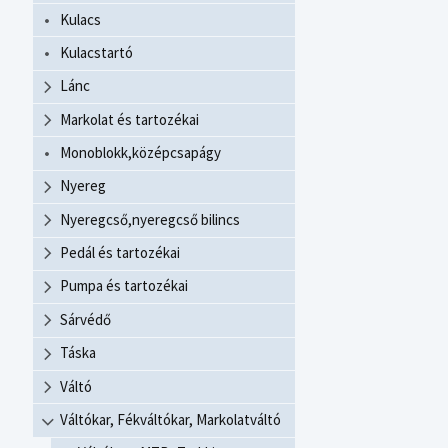
Kulacs
Kulacstartó
Lánc
Markolat és tartozékai
Monoblokk,középcsapágy
Nyereg
Nyeregcső,nyeregcső bilincs
Pedál és tartozékai
Pumpa és tartozékai
Sárvédő
Táska
Váltó
Váltókar, Fékváltókar, Markolatváltó