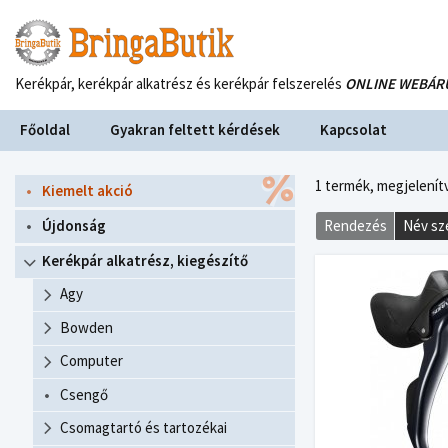
Kerékpár, kerékpár alkatrész és kerékpár felszerelés
ONLINE WEBÁR
Főoldal
Gyakran feltett kérdések
Kapcsolat
1 termék,
megjelenítv
Kiemelt akció
Újdonság
Rendezés
Név sz
Kerékpár alkatrész, kiegészítő
Agy
Bowden
Computer
Csengő
Csomagtartó és tartozékai