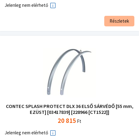
Jelenleg nem elérhető
Részletek
CONTEC SPLASH PROTECT DLX 36 ELSŐ SÁRVÉDŐ [55 mm,
EZÜST] [03417839] [228966 [CT1522]]
20 815
Ft
Jelenleg nem elérhető