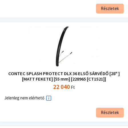
Részletek
CONTEC SPLASH PROTECT DLX 36 ELSŐ SÁRVÉDŐ [28" ]
[MATT FEKETE] [55 mm] [228965 [CT1521]]
22 040
Ft
Jelenleg nem elérhető
Részletek