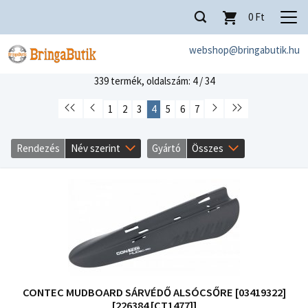
0
Ft
webshop@bringabutik.hu
339 termék,
oldalszám: 4 / 34
1
2
3
4
5
6
7
Rendezés
Név szerint
Gyártó
Összes
CONTEC MUDBOARD SÁRVÉDŐ ALSÓCSŐRE [03419322]
[226384 [CT1477]]