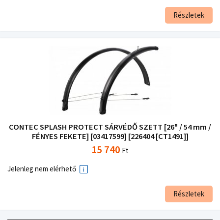
Részletek
CONTEC SPLASH PROTECT SÁRVÉDŐ SZETT [26" / 54 mm /
FÉNYES FEKETE] [03417599] [226404 [CT1491]]
15 740
Ft
Jelenleg nem elérhető
Részletek