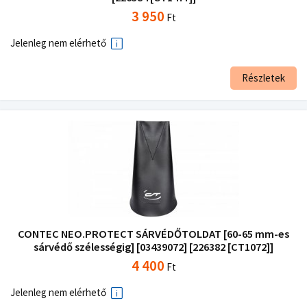
3 950
Ft
Jelenleg nem elérhető
Részletek
CONTEC NEO.PROTECT SÁRVÉDŐTOLDAT [60-65 mm-es
sárvédő szélességig] [03439072] [226382 [CT1072]]
4 400
Ft
Jelenleg nem elérhető