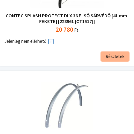
CONTEC SPLASH PROTECT DLX 36 ELSŐ SÁRVÉDŐ [41 mm,
FEKETE] [228961 [CT1517]]
20 780
Ft
Jelenleg nem elérhető
Részletek