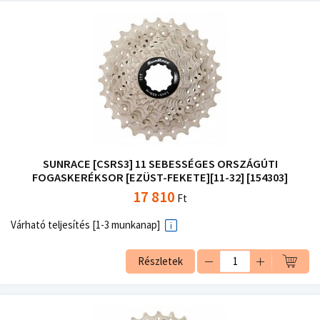
SUNRACE [CSRS3] 11 SEBESSÉGES ORSZÁGÚTI
FOGASKERÉKSOR [EZÜST-FEKETE][11-32] [154303]
17 810
Ft
Várható teljesítés [1-3 munkanap]
Részletek