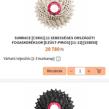
SUNRACE [CSRX1] 11 SEBESSÉGES ORSZÁGÚTI
FOGASKERÉKSOR [EZÜST-PIROS] [11-32] [158550]
20 780
Ft
Várható teljesítés [1-3 munkanap]
Részletek