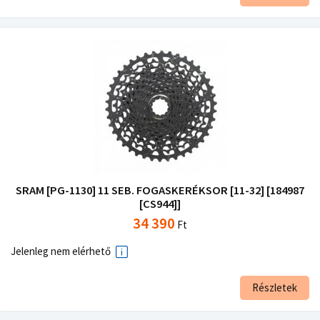
SRAM [PG-1130] 11 SEB. FOGASKERÉKSOR [11-32] [184987
[CS944]]
34 390
Ft
Jelenleg nem elérhető
Részletek