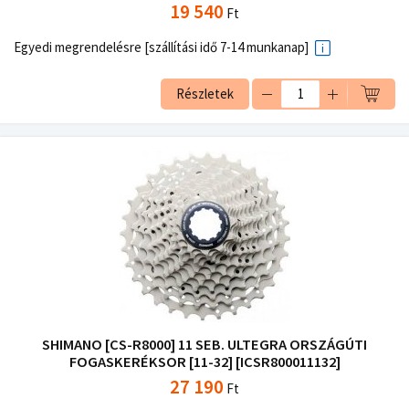
19 540
Ft
Egyedi megrendelésre [szállítási idő 7-14 munkanap]
Részletek
SHIMANO [CS-R8000] 11 SEB. ULTEGRA ORSZÁGÚTI
FOGASKERÉKSOR [11-32] [ICSR800011132]
27 190
Ft