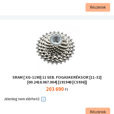
Részletek
SRAM [ XG-1190] 11 SEB. FOGASKERÉKSOR [11-32]
[00.2418.067.004] [191948 [CS936]]
203 690
Ft
Jelenleg nem elérhető
Részletek