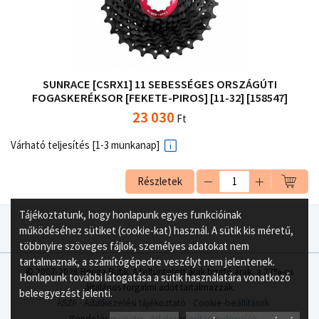
SUNRACE [CSRX1] 11 SEBESSÉGES ORSZÁGÚTI
FOGASKERÉKSOR [FEKETE-PIROS] [11-32] [158547]
23 030
Ft
Várható teljesítés [1-3 munkanap]
Részletek
Tájékoztatunk, hogy honlapunk egyes funkcióinak
működéséhez sütiket (cookie-kat) használ. A sütik kis méretű,
többnyire szöveges fájlok, személyes adatokat nem
tartalmaznak, a számítógépedre veszélyt nem jelentenek.
© 2007-2026 Bringa Butik. A feltüntetett árak bruttó árak, a 27%-os
Honlapunk további látogatása a sütik használatára vonatkozó
általános forgalmi adót tartalmazzák.
beleegyezést jelenti.
ÁSZF
Adatkezelési tájékoztató
Cookie-beállítások
Rendelés menete
Adatmódosítási tudnivalók