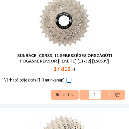
SUNRACE [CSRS3] 11 SEBESSÉGES ORSZÁGÚTI
FOGASKERÉKSOR [FEKETE] [11-32] [158539]
17 810
Ft
Várható teljesítés [1-3 munkanap]
Részletek