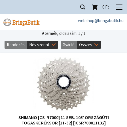
0
Ft
webshop@bringabutik.hu
9 termék,
oldalszám: 1 / 1
Rendezés
Név szerint
Gyártó
Összes
SHIMANO [CS-R7000] 11 SEB. 105' ORSZÁGÚTI
FOGASKERÉKSOR [11-32] [ICSR700011132]