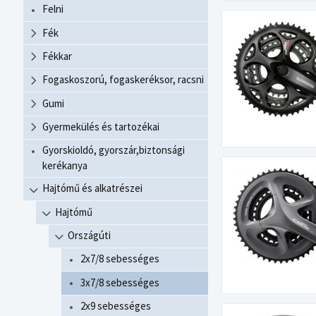
Felni
Fék
Fékkar
Fogaskoszorú, fogaskeréksor, racsni
Gumi
Gyermekülés és tartozékai
Gyorskioldó, gyorszár,biztonsági
kerékanya
Hajtómű és alkatrészei
Hajtómű
Országúti
2x7/8 sebességes
3x7/8 sebességes
2x9 sebességes