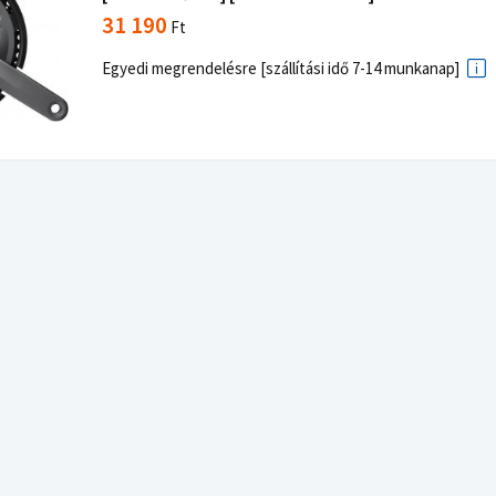
31 190
Ft
Egyedi megrendelésre [szállítási idő 7-14 munkanap]