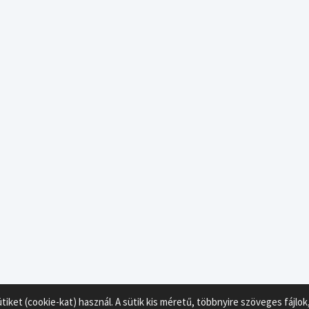
ket (cookie-kat) használ. A sütik kis méretű, többnyire szöveges fájl