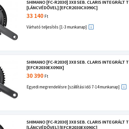
SHIMANO [FC-R2030] 3X8 SEB. CLARIS INTEGRÁLT
[LÁNCVÉDŐVEL] [EFCR2030CX090C]
33 140
Ft
Várható teljesítés [1-3 munkanap]
SHIMANO [FC-R2030] 3X8 SEB. CLARIS INTEGRÁLT
[EFCR2030EX090X]
30 390
Ft
Egyedi megrendelésre [szállítási idő 7-14 munkanap]
SHIMANO [FC-R2030] 3X8 SEB. CLARIS INTEGRÁLT
[LÁNCVÉDŐVEL] [EFCR2030EX090C]