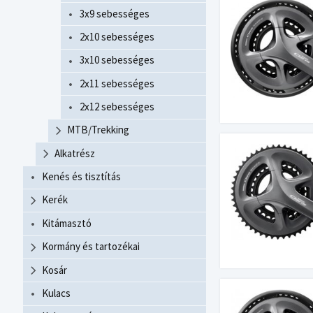
3x9 sebességes
2x10 sebességes
3x10 sebességes
2x11 sebességes
2x12 sebességes
MTB/Trekking
Alkatrész
Kenés és tisztítás
Kerék
Kitámasztó
Kormány és tartozékai
Kosár
Kulacs