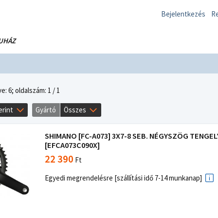
Bejelentkezés
Re
UHÁZ
e: 6;
oldalszám: 1 / 1
erint
Gyártó
Összes
SHIMANO [FC-A073] 3X7-8 SEB. NÉGYSZÖG TENGEL
[EFCA073C090X]
22 390
Ft
Egyedi megrendelésre [szállítási idő 7-14 munkanap]