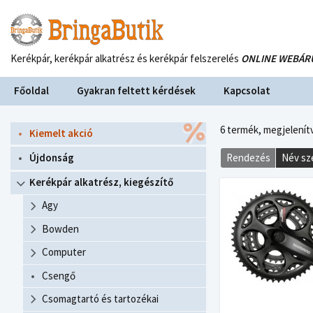
Kerékpár, kerékpár alkatrész és kerékpár felszerelés
ONLINE WEBÁR
Főoldal
Gyakran feltett kérdések
Kapcsolat
6 termék,
megjelenítv
Kiemelt akció
Újdonság
Rendezés
Név sz
Kerékpár alkatrész, kiegészítő
Agy
Bowden
Computer
Csengő
Csomagtartó és tartozékai