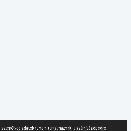
ok, személyes adatokat nem tartalmaznak, a számítógépedre