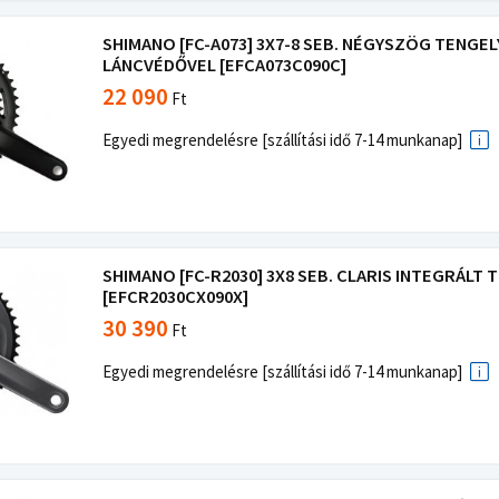
SHIMANO [FC-A073] 3X7-8 SEB. NÉGYSZÖG TENGEL
LÁNCVÉDŐVEL [EFCA073C090C]
22 090
Ft
Egyedi megrendelésre [szállítási idő 7-14 munkanap]
SHIMANO [FC-R2030] 3X8 SEB. CLARIS INTEGRÁLT
[EFCR2030CX090X]
30 390
Ft
Egyedi megrendelésre [szállítási idő 7-14 munkanap]