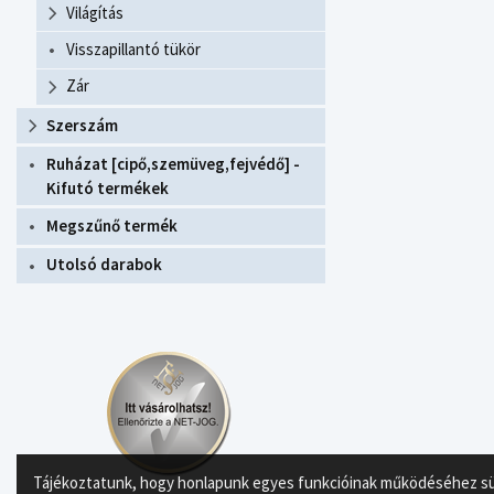
Világítás
Visszapillantó tükör
Zár
Szerszám
Ruházat [cipő,szemüveg,fejvédő] -
Kifutó termékek
Megszűnő termék
Utolsó darabok
Tájékoztatunk, hogy honlapunk egyes funkcióinak működéséhez süti