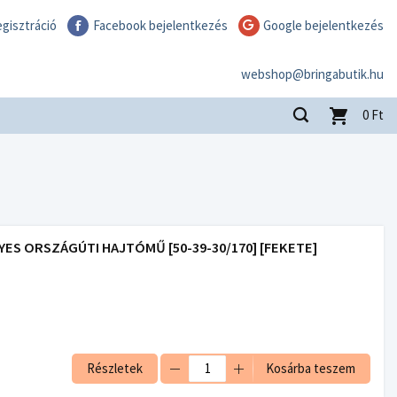
gisztráció
Facebook bejelentkezés
Google bejelentkezés
webshop@bringabutik.hu
0
Ft
YES ORSZÁGÚTI HAJTÓMŰ [50-39-30/170] [FEKETE]
Részletek
Kosárba teszem