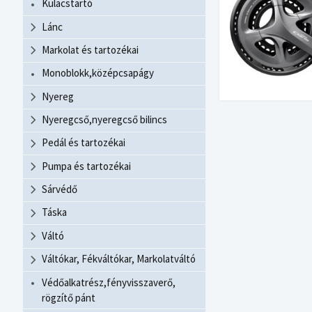
Kulacstartó
Lánc
Markolat és tartozékai
Monoblokk,középcsapágy
Nyereg
Nyeregcső,nyeregcső bilincs
Pedál és tartozékai
Pumpa és tartozékai
Sárvédő
Táska
Váltó
Váltókar, Fékváltókar, Markolatváltó
Védőalkatrész,fényvisszaverő,
rögzítő pánt