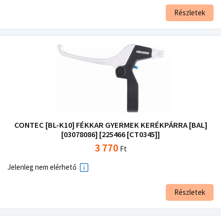
Részletek
CONTEC [BL-K10] FÉKKAR GYERMEK KERÉKPÁRRA [BAL]
[03078086] [225466 [CT0345]]
3 770
Ft
Jelenleg nem elérhető
Részletek