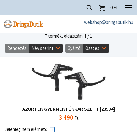
0
Ft
webshop@bringabutik.hu
7 termék,
oldalszám: 1 / 1
Rendezés
Név szerint
Gyártó
Összes
AZURTEK GYERMEK FÉKKAR SZETT [23534]
3 490
Ft
Jelenleg nem elérhető