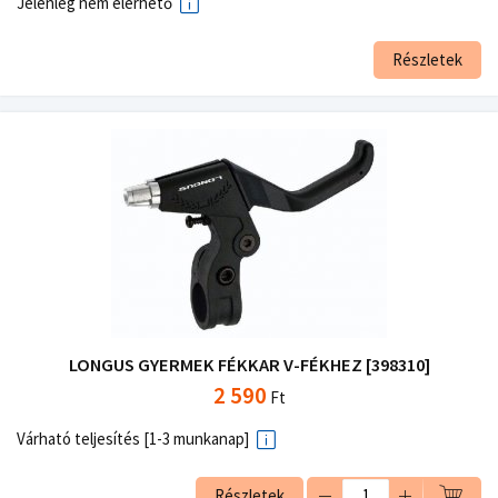
Jelenleg nem elérhető
Részletek
LONGUS GYERMEK FÉKKAR V-FÉKHEZ [398310]
2 590
Ft
Várható teljesítés [1-3 munkanap]
Részletek