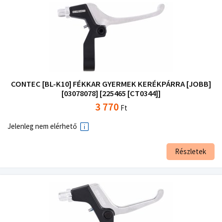
CONTEC [BL-K10] FÉKKAR GYERMEK KERÉKPÁRRA [JOBB]
[03078078] [225465 [CT0344]]
3 770
Ft
Jelenleg nem elérhető
Részletek