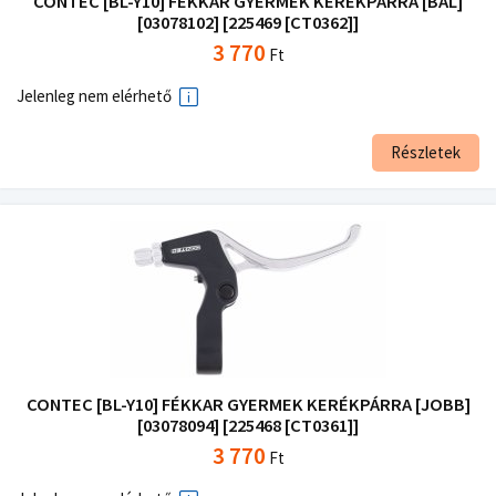
CONTEC [BL-Y10] FÉKKAR GYERMEK KERÉKPÁRRA [BAL]
[03078102] [225469 [CT0362]]
3 770
Ft
Jelenleg nem elérhető
Részletek
CONTEC [BL-Y10] FÉKKAR GYERMEK KERÉKPÁRRA [JOBB]
[03078094] [225468 [CT0361]]
3 770
Ft