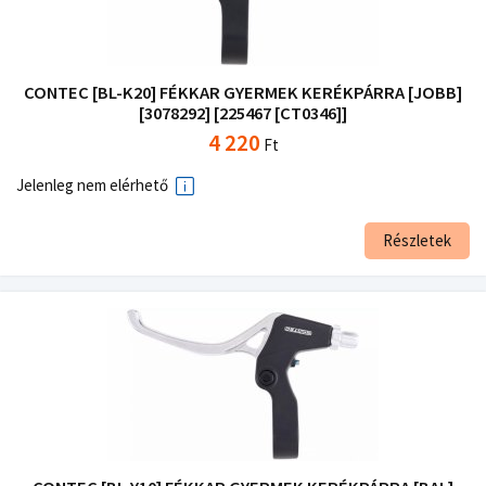
CONTEC [BL-K20] FÉKKAR GYERMEK KERÉKPÁRRA [JOBB]
[3078292] [225467 [CT0346]]
4 220
Ft
Jelenleg nem elérhető
Részletek