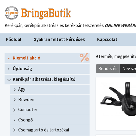
Kerékpár, kerékpár alkatrész és kerékpár felszerelés
ONLINE WEBÁR
Főoldal
Gyakran feltett kérdések
Kapcsolat
9 termék,
megjelenítv
Kiemelt akció
Újdonság
Rendezés
Név sz
Kerékpár alkatrész, kiegészítő
Agy
Bowden
Computer
Csengő
Csomagtartó és tartozékai