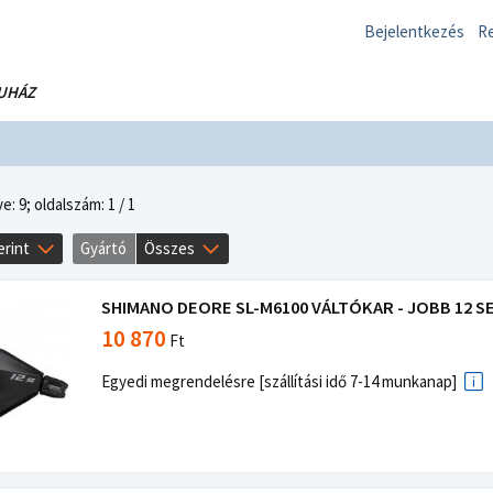
Bejelentkezés
Re
UHÁZ
e: 9;
oldalszám: 1 / 1
erint
Gyártó
Összes
SHIMANO DEORE SL-M6100 VÁLTÓKAR - JOBB 12 SEB
10 870
Ft
Egyedi megrendelésre [szállítási idő 7-14 munkanap]