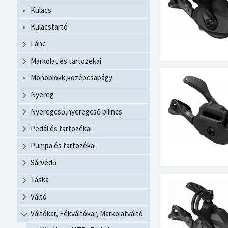
Kulacs
Kulacstartó
Lánc
Markolat és tartozékai
Monoblokk,középcsapágy
Nyereg
Nyeregcső,nyeregcső bilincs
Pedál és tartozékai
Pumpa és tartozékai
Sárvédő
Táska
Váltó
Váltókar, Fékváltókar, Markolatváltó