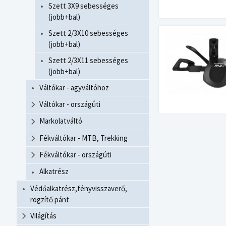
Szett 3X9 sebességes
(jobb+bal)
Szett 2/3X10 sebességes
(jobb+bal)
Szett 2/3X11 sebességes
(jobb+bal)
Váltókar - agyváltóhoz
Váltókar - országúti
Markolatváltó
Fékváltókar - MTB, Trekking
Fékváltókar - országúti
Alkatrész
Védőalkatrész,fényvisszaverő,
rögzítő pánt
Világítás