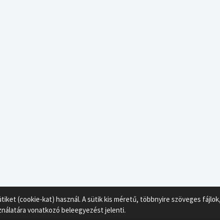
ket (cookie-kat) használ. A sütik kis méretű, többnyire szöveges fájl
ználatára vonatkozó beleegyezést jelenti.