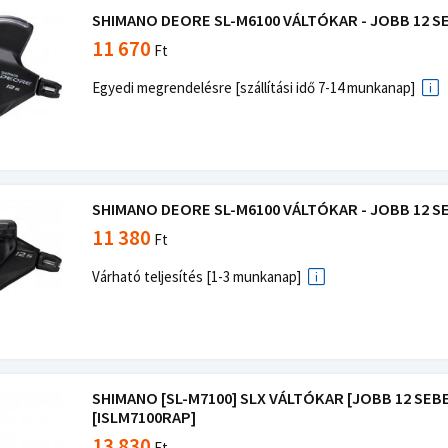
SHIMANO DEORE SL-M6100 VÁLTÓKAR - JOBB 12 SEB
11 670
Ft
Egyedi megrendelésre [szállítási idő 7-14 munkanap]
SHIMANO DEORE SL-M6100 VÁLTÓKAR - JOBB 12 SEB.
11 380
Ft
Várható teljesítés [1-3 munkanap]
SHIMANO [SL-M7100] SLX VÁLTÓKAR [JOBB 12 SEB
[ISLM7100RAP]
13 830
Ft