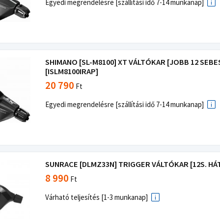
Egyedi megrendelésre [szállítási idő 7-14 munkanap]
SHIMANO [SL-M8100] XT VÁLTÓKAR [JOBB 12 SEBE
[ISLM8100IRAP]
20 790
Ft
Egyedi megrendelésre [szállítási idő 7-14 munkanap]
SUNRACE [DLMZ33N] TRIGGER VÁLTÓKAR [12S. HÁT
8 990
Ft
Várható teljesítés [1-3 munkanap]