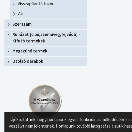
Visszapillantó tükör
Zár
Szerszám
Ruházat [cipő,szemüveg,fejvédő] -
Kifutó termékek
Megszűnő termék
Utolsó darabok
Tájékoztatunk, hogy honlapunk egyes funkcióinak működéséhez süti
veszélyt nem jelentenek. Honlapunk további látogatása a sütik has