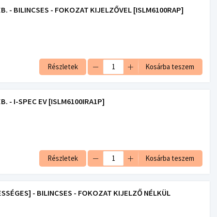
. - BILINCSES - FOKOZAT KIJELZŐVEL [ISLM6100RAP]
Részletek
Kosárba teszem
 - I-SPEC EV [ISLM6100IRA1P]
Részletek
Kosárba teszem
ESSÉGES] - BILINCSES - FOKOZAT KIJELZŐ NÉLKÜL