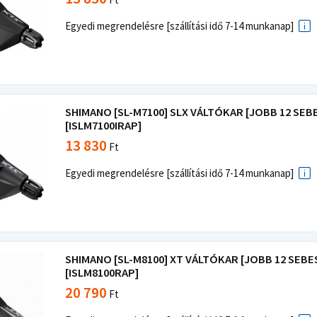
Egyedi megrendelésre [szállítási idő 7-14 munkanap]
SHIMANO [SL-M7100] SLX VÁLTÓKAR [JOBB 12 SEB
[ISLM7100IRAP]
13 830
Ft
Egyedi megrendelésre [szállítási idő 7-14 munkanap]
SHIMANO [SL-M8100] XT VÁLTÓKAR [JOBB 12 SEBE
[ISLM8100RAP]
20 790
Ft