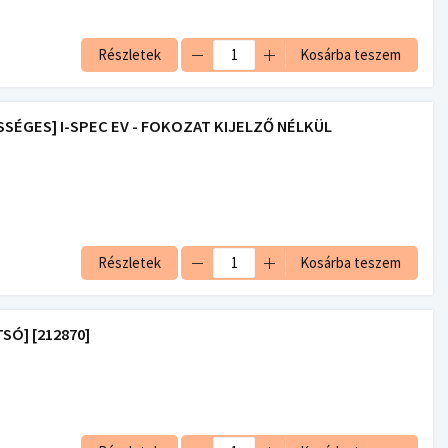
Részletek
Kosárba teszem
SSÉGES] I-SPEC EV - FOKOZAT KIJELZŐ NÉLKÜL
Részletek
Kosárba teszem
SÓ] [212870]