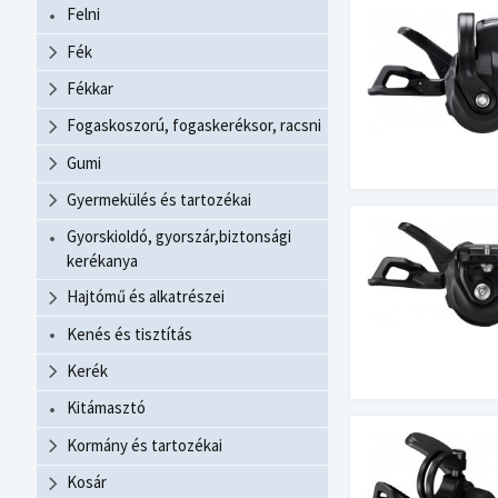
Felni
Fék
Fékkar
Fogaskoszorú, fogaskeréksor, racsni
Gumi
Gyermekülés és tartozékai
Gyorskioldó, gyorszár,biztonsági
kerékanya
Hajtómű és alkatrészei
Kenés és tisztítás
Kerék
Kitámasztó
Kormány és tartozékai
Kosár