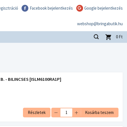
gisztráció
Facebook bejelentkezés
Google bejelentkezés
webshop@bringabutik.hu
0
Ft
. - BILINCSES [ISLM6100RA1P]
Részletek
Kosárba teszem