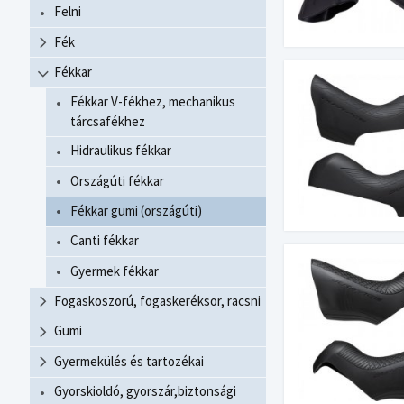
Felni
Fék
Fékkar
Fékkar V-fékhez, mechanikus
tárcsafékhez
Hidraulikus fékkar
Országúti fékkar
Fékkar gumi (országúti)
Canti fékkar
Gyermek fékkar
Fogaskoszorú, fogaskeréksor, racsni
Gumi
Gyermekülés és tartozékai
Gyorskioldó, gyorszár,biztonsági