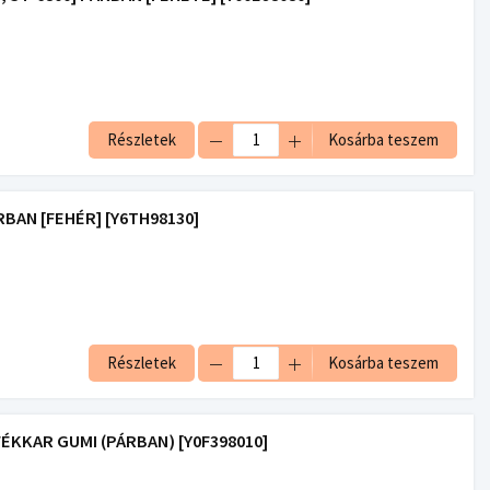
Részletek
Kosárba teszem
RBAN [FEHÉR] [Y6TH98130]
Részletek
Kosárba teszem
ÉKKAR GUMI (PÁRBAN) [Y0F398010]