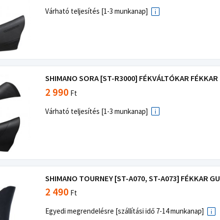
Várható teljesítés [1-3 munkanap]
SHIMANO SORA [ST-R3000] FÉKVÁLTÓKAR FÉKKAR G
2 990
Ft
Várható teljesítés [1-3 munkanap]
SHIMANO TOURNEY [ST-A070, ST-A073] FÉKKAR GU
2 490
Ft
Egyedi megrendelésre [szállítási idő 7-14 munkanap]