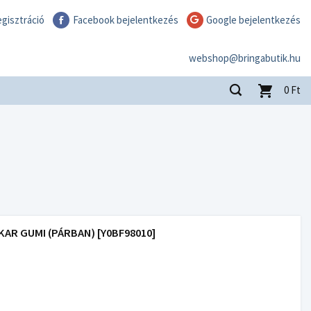
gisztráció
Facebook bejelentkezés
Google bejelentkezés
webshop@bringabutik.hu
0
Ft
AR GUMI (PÁRBAN) [Y0BF98010]