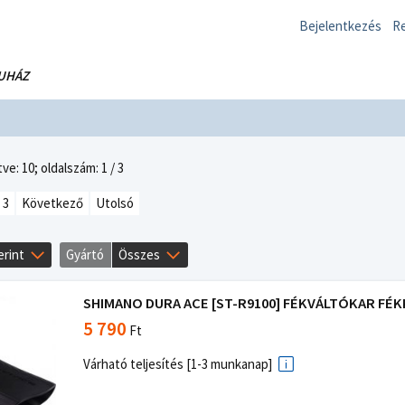
Bejelentkezés
Re
UHÁZ
ve: 10;
oldalszám: 1 / 3
3
Következő
Utolsó
erint
Gyártó
Összes
SHIMANO DURA ACE [ST-R9100] FÉKVÁLTÓKAR FÉKK
5 790
Ft
Várható teljesítés [1-3 munkanap]