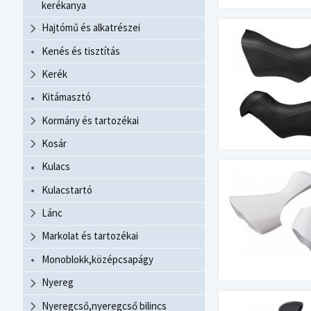
kerékanya
Hajtómű és alkatrészei
Kenés és tisztítás
Kerék
Kitámasztó
Kormány és tartozékai
Kosár
Kulacs
Kulacstartó
Lánc
Markolat és tartozékai
Monoblokk,középcsapágy
Nyereg
Nyeregcső,nyeregcső bilincs