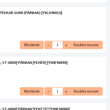
FÉKKAR GUMI (PÁRBAN) [Y0CA98010]
Részletek
Kosárba teszem
, ST-6800] PÁRBAN [FEHÉR] [Y00E98090]
Részletek
Kosárba teszem
, ST-6800] PÁRBAN [FEKETE] [Y00E98080]