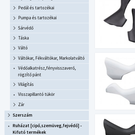
Pedál és tartozékai
Pumpa és tartozékai
Sárvédő
Táska
Váltó
Váltókar, Fékváltókar, Markolatváltó
Védőalkatrész,fényvisszaverő,
rögzítő pánt
Világítás
Visszapillantó tükör
Zár
Szerszám
Ruházat [cipő,szemüveg,fejvédő] -
Kifutó termékek