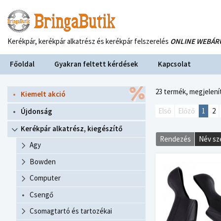
Kerékpár, kerékpár alkatrész és kerékpár felszerelés
ONLINE WEBÁR
Főoldal
Gyakran feltett kérdések
Kapcsolat
23 termék,
megjelenít
Kiemelt akció
Első
Előző
1
2
Újdonság
Kerékpár alkatrész, kiegészítő
Rendezés
Név sz
Agy
Bowden
Computer
Csengő
Csomagtartó és tartozékai