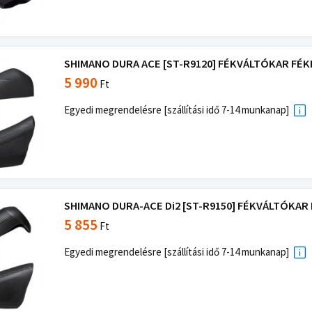
SHIMANO DURA ACE [ST-R9120] FÉKVÁLTÓKAR FÉKK
5 990
Ft
Egyedi megrendelésre [szállítási idő 7-14 munkanap]
SHIMANO DURA-ACE Di2 [ST-R9150] FÉKVÁLTÓKAR 
5 855
Ft
Egyedi megrendelésre [szállítási idő 7-14 munkanap]