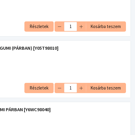
Részletek
Kosárba teszem
UMI (PÁRBAN) [Y05T98010]
Részletek
Kosárba teszem
MI PÁRBAN [Y6WC98040]