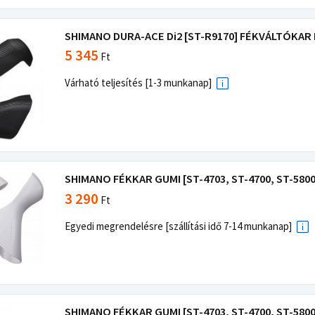
SHIMANO DURA-ACE Di2 [ST-R9170] FÉKVÁLTÓKAR 
5 345
Ft
Várható teljesítés [1-3 munkanap]
SHIMANO FÉKKAR GUMI [ST-4703, ST-4700, ST-5800
3 290
Ft
Egyedi megrendelésre [szállítási idő 7-14 munkanap]
SHIMANO FÉKKAR GUMI [ST-4703, ST-4700, ST-5800