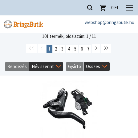
0
Ft
webshop@bringabutik.hu
101 termék,
oldalszám: 1 / 11
1
2
3
4
5
6
7
Rendezés
Név szerint
Gyártó
Összes