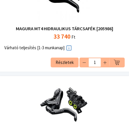
MAGURA MT4 HIDRAULIKUS TÁRCSAFÉK [205986]
33 740
Ft
Várható teljesítés [1-3 munkanap]
Részletek