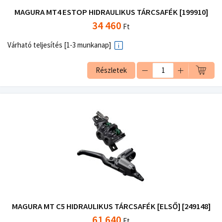
MAGURA MT4 ESTOP HIDRAULIKUS TÁRCSAFÉK [199910]
34 460
Ft
Várható teljesítés [1-3 munkanap]
Részletek
MAGURA MT C5 HIDRAULIKUS TÁRCSAFÉK [ELSŐ] [249148]
61 640
Ft