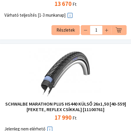
13 670
Ft
Várható teljesítés [1-3 munkanap]
Részletek
SCHWALBE MARATHON PLUS HS440 KÜLSŐ 26x1,50 [40-559]
[FEKETE, REFLEX CSÍKKAL] [11100761]
17 990
Ft
Jelenleg nem elérhető