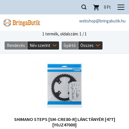
0
Ft
webshop@bringabutik.hu
1 termék,
oldalszám: 1 / 1
Rendezés
Név szerint
Gyártó
Összes
SHIMANO STEPS [SM-CRE80-R] LÁNCTÁNYÉR [47T]
[Y0JZ47000]