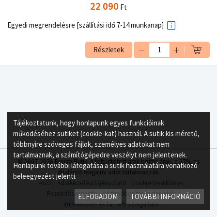
22 090
Ft
Egyedi megrendelésre [szállítási idő 7-14 munkanap]
Részletek
Tájékoztatunk, hogy honlapunk egyes funkcióinak
működéséhez sütiket (cookie-kat) használ. A sütik kis méretű,
többnyire szöveges fájlok, személyes adatokat nem
tartalmaznak, a számítógépedre veszélyt nem jelentenek.
© 2007-2026 Bringa Butik. A feltüntetett árak bruttó árak, a 27%-os
Honlapunk további látogatása a sütik használatára vonatkozó
általános forgalmi adót tartalmazzák.
beleegyezést jelenti.
ÁSZF
Adatkezelési tájékoztató
Cookie-beállítások
Rendelés menete
Adatmódosítási tudnivalók
ELFOGADOM
TOVÁBBI INFORMÁCIÓ
Impresszum és Tárhely Szolgáltató