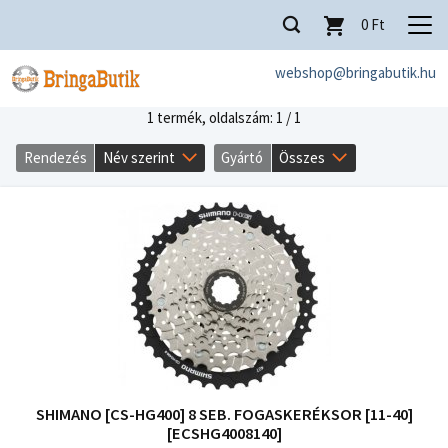
0
Ft
webshop@bringabutik.hu
1 termék,
oldalszám: 1 / 1
Rendezés
Név szerint
Gyártó
Összes
SHIMANO [CS-HG400] 8 SEB. FOGASKERÉKSOR [11-40]
[ECSHG4008140]