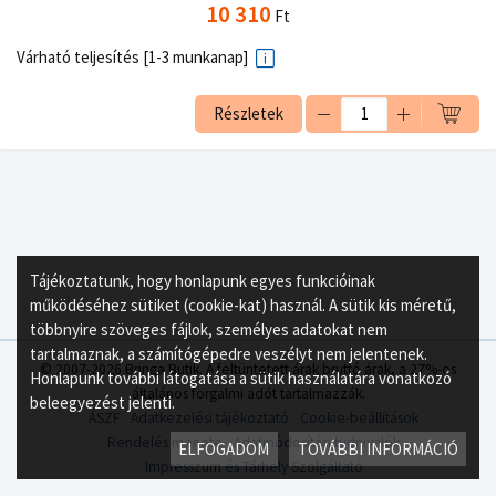
10 310
Ft
Várható teljesítés [1-3 munkanap]
Részletek
Tájékoztatunk, hogy honlapunk egyes funkcióinak
működéséhez sütiket (cookie-kat) használ. A sütik kis méretű,
többnyire szöveges fájlok, személyes adatokat nem
tartalmaznak, a számítógépedre veszélyt nem jelentenek.
© 2007-2026 Bringa Butik. A feltüntetett árak bruttó árak, a 27%-os
Honlapunk további látogatása a sütik használatára vonatkozó
általános forgalmi adót tartalmazzák.
beleegyezést jelenti.
ÁSZF
Adatkezelési tájékoztató
Cookie-beállítások
Rendelés menete
Adatmódosítási tudnivalók
ELFOGADOM
TOVÁBBI INFORMÁCIÓ
Impresszum és Tárhely Szolgáltató