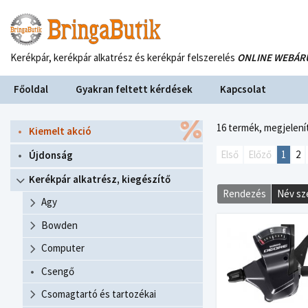
Kerékpár, kerékpár alkatrész és kerékpár felszerelés
ONLINE WEBÁR
Főoldal
Gyakran feltett kérdések
Kapcsolat
16 termék,
megjelenít
Kiemelt akció
Első
Előző
1
2
Újdonság
Kerékpár alkatrész, kiegészítő
Rendezés
Név sz
Agy
Bowden
Computer
Csengő
Csomagtartó és tartozékai