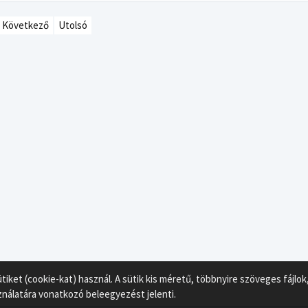
Következő
Utolsó
ket (cookie-kat) használ. A sütik kis méretű, többnyire szöveges fájl
ználatára vonatkozó beleegyezést jelenti.