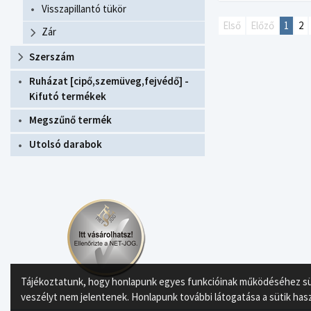
Visszapillantó tükör
Első
Előző
1
2
Zár
Szerszám
Ruházat [cipő,szemüveg,fejvédő] -
Kifutó termékek
Megszűnő termék
Utolsó darabok
Tájékoztatunk, hogy honlapunk egyes funkcióinak működéséhez süti
veszélyt nem jelentenek. Honlapunk további látogatása a sütik has