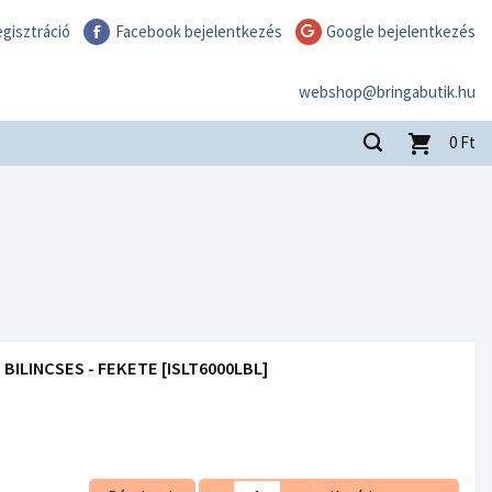
gisztráció
Facebook bejelentkezés
Google bejelentkezés
webshop@bringabutik.hu
0
Ft
 BILINCSES - FEKETE [ISLT6000LBL]