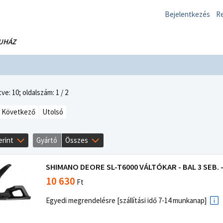
Bejelentkezés
Re
UHÁZ
ve: 10;
oldalszám: 1 / 2
Következő
Utolsó
erint
Gyártó
Összes
SHIMANO DEORE SL-T6000 VÁLTÓKAR - BAL 3 SEB. -
10 630
Ft
Egyedi megrendelésre [szállítási idő 7-14 munkanap]