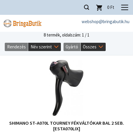
0
Ft
webshop@bringabutik.hu
8 termék,
oldalszám: 1 / 1
Rendezés
Név szerint
Gyártó
Összes
SHIMANO ST-A070L TOURNEY FÉKVÁLTÓKAR BAL 2 SEB.
[ESTA070LIX]