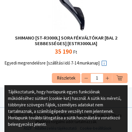
SHIMANO [ST-R3000L] SORA FÉKVÁLTÓKAR [BAL 2
SEBBESSÉGES] [ESTR3000LIA]
35 190
Ft
Egyedi megrendelésre [szállítási idő 7-14 munkanap]
Részletek
Tájékoztatunk, hogy honlapunk egyes funkcióinak
működéséhez sütiket (cookie-kat) használ. A sütik kis méretű,
többnyire szöveges fájlok, személyes adatokat nem
tartalmaznak, a számítógépedre veszélyt nem jelentenek.
© 2007-2026 Bringa Butik. A feltüntetett árak bruttó árak, a 27%-os
Honlapunk további látogatása a sütik használatára vonatkozó
általános forgalmi adót tartalmazzák.
beleegyezést jelenti.
ÁSZF
Adatkezelési tájékoztató
Cookie-beállítások