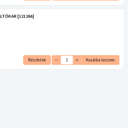
LTÓKAR [121266]
Részletek
Kosárba teszem