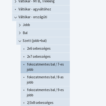
Váltókar - MTB, Trekking
Váltókar - agyváltóhoz
Váltókar - országúti
Jobb
Bal
Szett (jobb+bal)
2x6 sebességes
2x7 sebességes
fokozatmentes bal / 7-es
jobb
fokozatmentes bal / 8-as
jobb
fokozatmentes bal / 9-es
jobb
2/3x8 sebességes