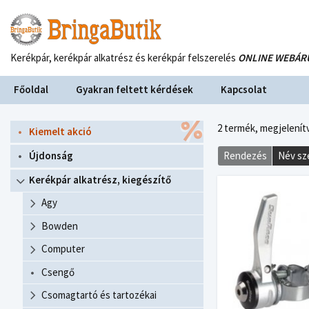
Kerékpár, kerékpár alkatrész és kerékpár felszerelés
ONLINE WEBÁR
Főoldal
Gyakran feltett kérdések
Kapcsolat
2 termék,
megjelenítv
Kiemelt akció
Újdonság
Rendezés
Név sz
Kerékpár alkatrész, kiegészítő
Agy
Bowden
Computer
Csengő
Csomagtartó és tartozékai