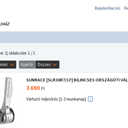
Bejelentkezés
Re
UHÁZ
e: 2;
oldalszám: 1 / 1
erint
Gyártó
Összes
SUNRACE [SLR30R7/LF] BILINCSES ORSZÁGÚTI VÁL
3 690
Ft
Várható teljesítés [1-3 munkanap]