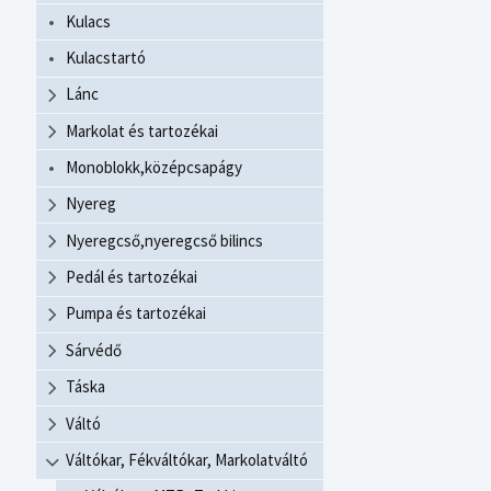
Kulacs
Kulacstartó
Lánc
Markolat és tartozékai
Monoblokk,középcsapágy
Nyereg
Nyeregcső,nyeregcső bilincs
Pedál és tartozékai
Pumpa és tartozékai
Sárvédő
Táska
Váltó
Váltókar, Fékváltókar, Markolatváltó