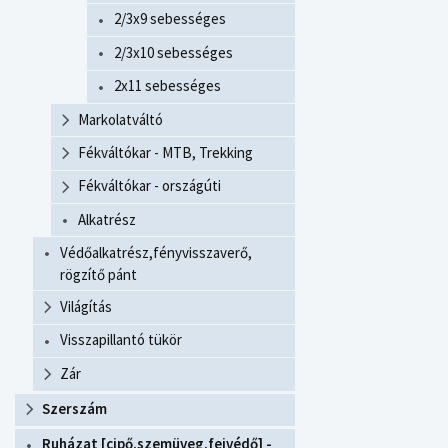
2/3x9 sebességes
2/3x10 sebességes
2x11 sebességes
Markolatváltó
Fékváltókar - MTB, Trekking
Fékváltókar - országúti
Alkatrész
Védőalkatrész,fényvisszaverő,
rögzítő pánt
Világítás
Visszapillantó tükör
Zár
Szerszám
Ruházat [cipő,szemüveg,fejvédő] -