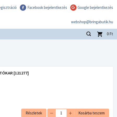
gisztráció
Facebook bejelentkezés
Google bejelentkezés
webshop@bringabutik.hu
0
Ft
TÓKAR [121277]
Részletek
Kosárba teszem