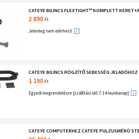
CATEYE BILINCS FLEXTIGHT™ KOMPLETT KERET+AL
2 890
Ft
Jelenleg nem elérhető
CATEYE BILINCS RÖGZÍTŐ SEBESSÉG JELADÓHOZ RI
1 190
Ft
Egyedi megrendelésre [szállítási idő 7-14 munkanap]
CATEYE COMPUTERHEZ CATEYE PULZUSMÉRÖ STEA