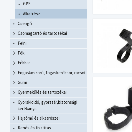
GPS
Alkatrész
Csengő
Csomagtartó és tartozékai
Felni
Fék
Fékkar
Fogaskoszorú, fogaskeréksor, racsni
Gumi
Gyermekülés és tartozékai
Gyorskioldó, gyorszár,biztonsági
kerékanya
Hajtómű és alkatrészei
Kenés és tisztítás