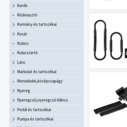
Kerék
Kitámasztó
Kormány és tartozékai
Kosár
Kulacs
Kulacstartó
Lánc
Markolat és tartozékai
Monoblokk,középcsapágy
Nyereg
Nyeregcső,nyeregcső bilincs
Pedál és tartozékai
Pumpa és tartozékai