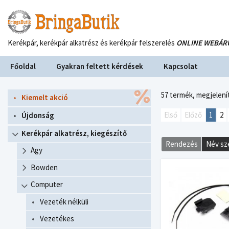
Kerékpár, kerékpár alkatrész és kerékpár felszerelés
ONLINE WEBÁR
Főoldal
Gyakran feltett kérdések
Kapcsolat
57 termék,
megjelenít
Kiemelt akció
Első
Előző
1
2
Újdonság
Kerékpár alkatrész, kiegészítő
Rendezés
Név sz
Agy
Bowden
Computer
Vezeték nélküli
Vezetékes