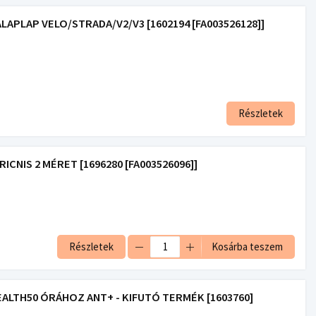
APLAP VELO/STRADA/V2/V3 [1602194 [FA003526128]]
Részletek
CNIS 2 MÉRET [1696280 [FA003526096]]
Részletek
Kosárba teszem
LTH50 ÓRÁHOZ ANT+ - KIFUTÓ TERMÉK [1603760]