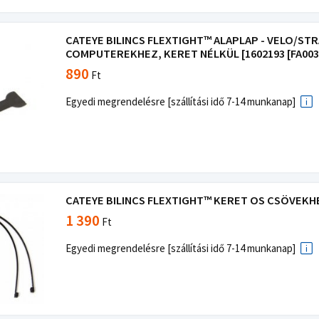
CATEYE BILINCS FLEXTIGHT™ ALAPLAP - VELO/S
COMPUTEREKHEZ, KERET NÉLKÜL [1602193 [FA003
890
Ft
Egyedi megrendelésre [szállítási idő 7-14 munkanap]
CATEYE BILINCS FLEXTIGHT™ KERET OS CSÖVEKHE
1 390
Ft
Egyedi megrendelésre [szállítási idő 7-14 munkanap]