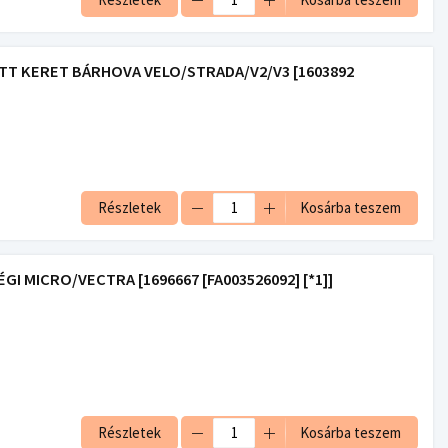
T KERET BÁRHOVA VELO/STRADA/V2/V3 [1603892
Részletek
Kosárba teszem
 MICRO/VECTRA [1696667 [FA003526092] [*1]]
Részletek
Kosárba teszem