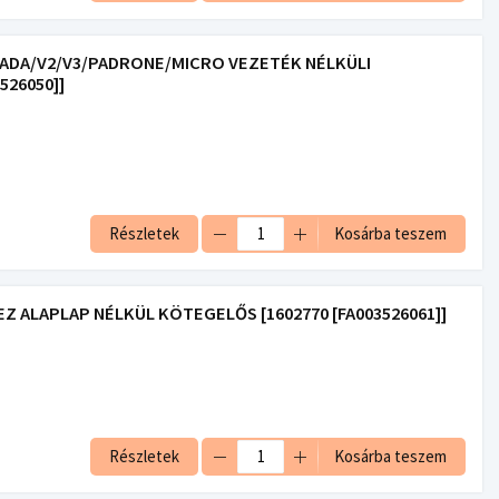
TRADA/V2/V3/PADRONE/MICRO VEZETÉK NÉLKÜLI
526050]]
Részletek
Kosárba teszem
Z ALAPLAP NÉLKÜL KÖTEGELŐS [1602770 [FA003526061]]
Részletek
Kosárba teszem