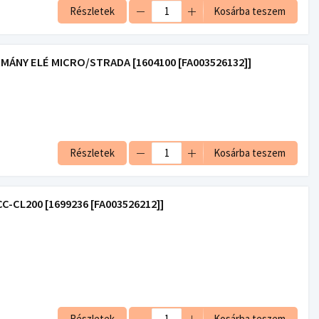
Részletek
Kosárba teszem
ÁNY ELÉ MICRO/STRADA [1604100 [FA003526132]]
Részletek
Kosárba teszem
-CL200 [1699236 [FA003526212]]
Részletek
Kosárba teszem