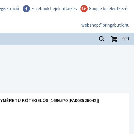
gisztráció
Facebook bejelentkezés
Google bejelentkezés
webshop@bringabutik.hu
0
Ft
GYMÉRETŰ KÖTEGELŐS [1696570 [FA003526042]]