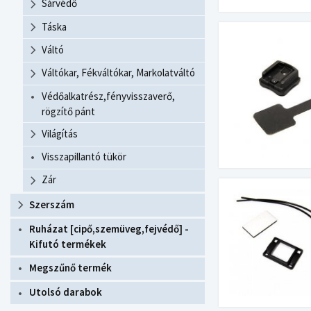
Sárvédő
Táska
Váltó
Váltókar, Fékváltókar, Markolatváltó
Védőalkatrész,fényvisszaverő,
rögzítő pánt
Világítás
Visszapillantó tükör
Zár
Szerszám
Ruházat [cipő,szemüveg,fejvédő] -
Kifutó termékek
Megszűnő termék
Utolsó darabok