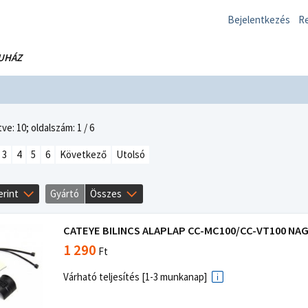
Bejelentkezés
Re
UHÁZ
ve: 10;
oldalszám: 1 / 6
3
4
5
6
Következő
Utolsó
erint
Gyártó
Összes
CATEYE BILINCS ALAPLAP CC-MC100/CC-VT100 NA
1 290
Ft
Várható teljesítés [1-3 munkanap]