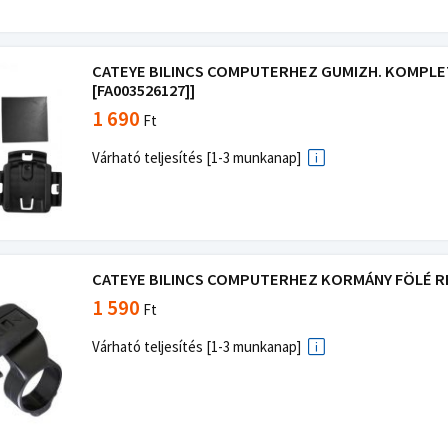
CATEYE BILINCS COMPUTERHEZ GUMIZH. KOMPLET
[FA003526127]]
1 690
Ft
Várható teljesítés [1-3 munkanap]
CATEYE BILINCS COMPUTERHEZ KORMÁNY FÖLÉ RÉGI
1 590
Ft
Várható teljesítés [1-3 munkanap]