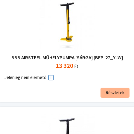
BBB AIRSTEEL MŰHELYPUMPA [SÁRGA] [BFP-27_YLW]
13 320
Ft
Jelenleg nem elérhető
Részletek