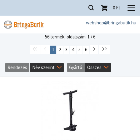
0
Ft
webshop@bringabutik.hu
56 termék,
oldalszám: 1 / 6
1
2
3
4
5
6
Rendezés
Név szerint
Gyártó
Összes