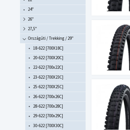
24"
26"
27,5"
Országúti / Trekking / 29"
18-622 [700X18C]
20-622 [700X20C]
22-622 [700x22C]
23-622 [700X23C]
25-622 [700X25C]
26-622 [700x26C]
28-622 [700x28C]
29-622 [700x29C]
30-622 [700X30C]