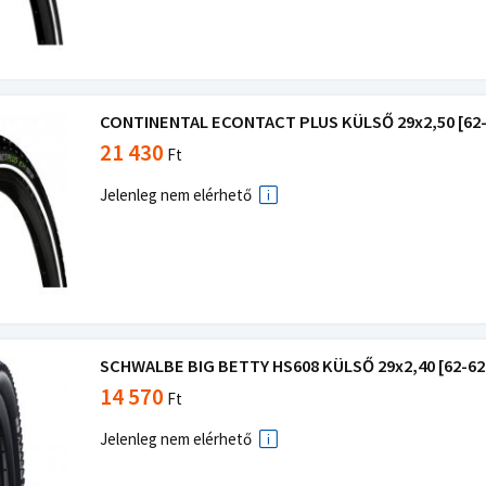
CONTINENTAL ECONTACT PLUS KÜLSŐ 29x2,50 [62-6
21 430
Ft
Jelenleg nem elérhető
SCHWALBE BIG BETTY HS608 KÜLSŐ 29x2,40 [62-622
14 570
Ft
Jelenleg nem elérhető