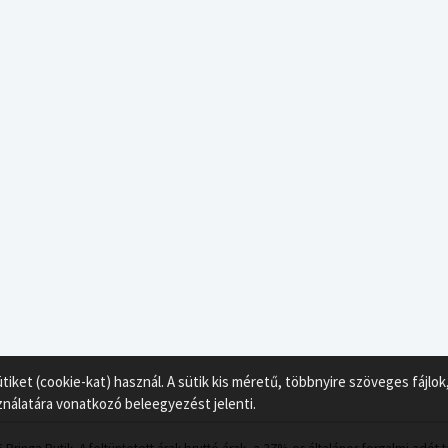
ket (cookie-kat) használ. A sütik kis méretű, többnyire szöveges fájl
ználatára vonatkozó beleegyezést jelenti.