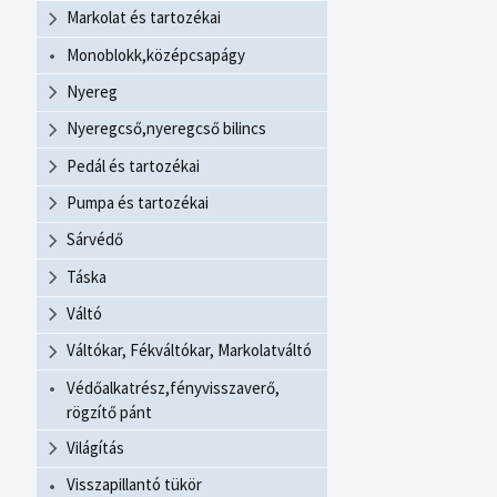
Markolat és tartozékai
Monoblokk,középcsapágy
Nyereg
Nyeregcső,nyeregcső bilincs
Pedál és tartozékai
Pumpa és tartozékai
Sárvédő
Táska
Váltó
Váltókar, Fékváltókar, Markolatváltó
Védőalkatrész,fényvisszaverő,
rögzítő pánt
Világítás
Visszapillantó tükör