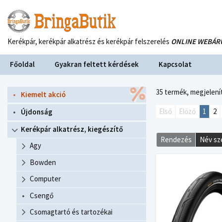
Kerékpár, kerékpár alkatrész és kerékpár felszerelés
ONLINE WEBÁR
Főoldal
Gyakran feltett kérdések
Kapcsolat
35 termék,
megjelenít
Kiemelt akció
Első
Előző
1
2
Újdonság
Kerékpár alkatrész, kiegészítő
Rendezés
Név sz
Agy
Bowden
Computer
Csengő
Csomagtartó és tartozékai