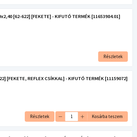
40 [62-622] [FEKETE] - KIFUTÓ TERMÉK [11653984.01]
Részletek
2] [FEKETE, REFLEX CSÍKKAL] - KIFUTÓ TERMÉK [11159072]
Részletek
Kosárba teszem