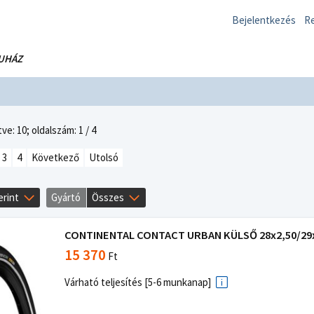
Bejelentkezés
Re
UHÁZ
ve: 10;
oldalszám: 1 / 4
3
4
Következő
Utolsó
erint
Gyártó
Összes
CONTINENTAL CONTACT URBAN KÜLSŐ 28x2,50/29x2,
15 370
Ft
Várható teljesítés [5-6 munkanap]