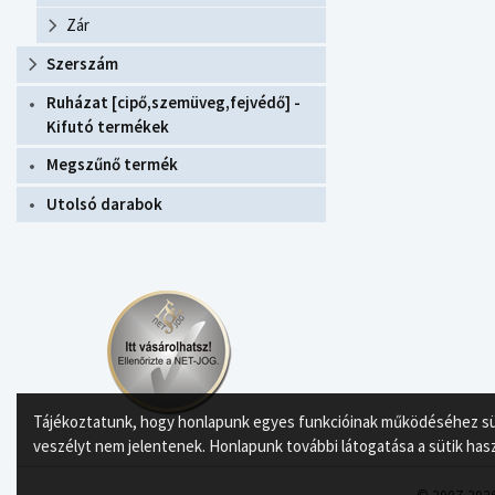
Zár
Szerszám
Ruházat [cipő,szemüveg,fejvédő] -
Kifutó termékek
Megszűnő termék
Utolsó darabok
Tájékoztatunk, hogy honlapunk egyes funkcióinak működéséhez süti
veszélyt nem jelentenek. Honlapunk további látogatása a sütik has