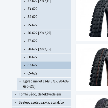
52-622 [29x2,10]
53-622
54-622
55-622
56-622 [29x2,25]
57-622
58-622 [29x2,35]
60-622
62-622
65-622
Egyéb méret [349-571-590-609-
630-635]
Tömlő védő, defektvédelem
Szelep, szelepsapka, átalakító