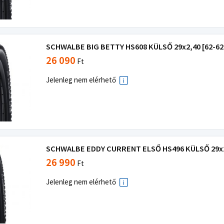
SCHWALBE BIG BETTY HS608 KÜLSŐ 29x2,40 [62-622
26 090
Ft
Jelenleg nem elérhető
SCHWALBE EDDY CURRENT ELSŐ HS496 KÜLSŐ 29x2,4
26 990
Ft
Jelenleg nem elérhető