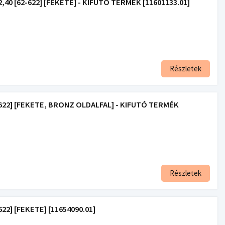
0 [62-622] [FEKETE] - KIFUTÓ TERMÉK [11601133.01]
Részletek
622] [FEKETE, BRONZ OLDALFAL] - KIFUTÓ TERMÉK
Részletek
2] [FEKETE] [11654090.01]