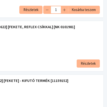
Részletek
Kosárba teszem
22] [FEKETE, REFLEX CSÍKKAL] [NK 0101981]
Részletek
] [FEKETE] - KIFUTÓ TERMÉK [11159152]