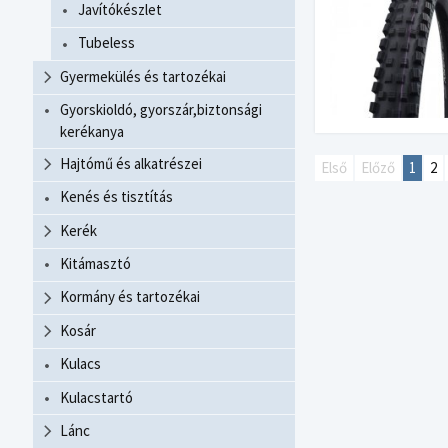
Javítókészlet
Tubeless
Gyermekülés és tartozékai
Gyorskioldó, gyorszár,biztonsági
kerékanya
Hajtómű és alkatrészei
Első
Előző
1
2
Kenés és tisztítás
Kerék
Kitámasztó
Kormány és tartozékai
Kosár
Kulacs
Kulacstartó
Lánc