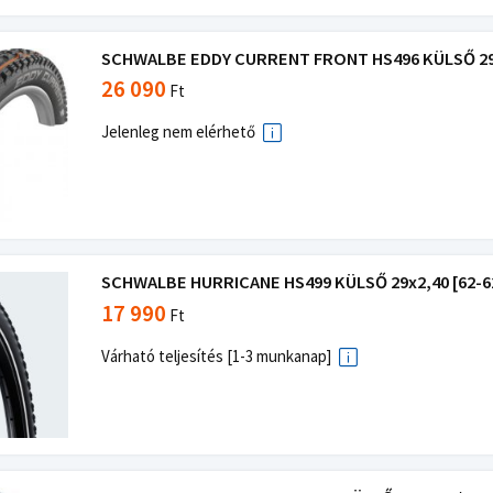
SCHWALBE EDDY CURRENT FRONT HS496 KÜLSŐ 29x2,
26 090
Ft
Jelenleg nem elérhető
SCHWALBE HURRICANE HS499 KÜLSŐ 29x2,40 [62-62
17 990
Ft
Várható teljesítés [1-3 munkanap]