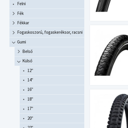
Felni
Fék
Fékkar
Fogaskoszorú, fogaskeréksor, racsni
Gumi
Belső
Külső
12"
14"
16"
18"
17"
20"
22"