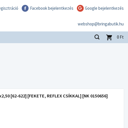
gisztráció
Facebook bejelentkezés
Google bejelentkezés
webshop@bringabutik.hu
0
Ft
50 [62-622] [FEKETE, REFLEX CSÍKKAL] [NK 0150656]