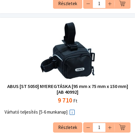
Részletek
ABUS [ST 5050] NYEREGTÁSKA [95 mm x 75 mm x 150 mm]
[AB 40992]
9 710
Ft
Várható teljesítés [5-6 munkanap]
Részletek