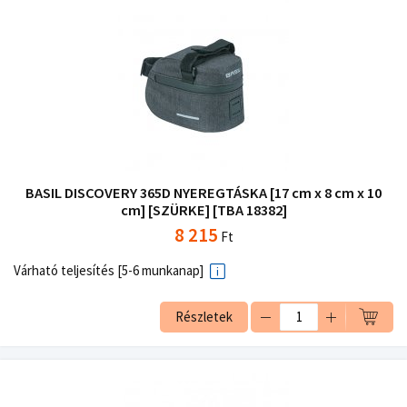
BASIL DISCOVERY 365D NYEREGTÁSKA [17 cm x 8 cm x 10
cm] [SZÜRKE] [TBA 18382]
8 215
Ft
Várható teljesítés [5-6 munkanap]
Részletek