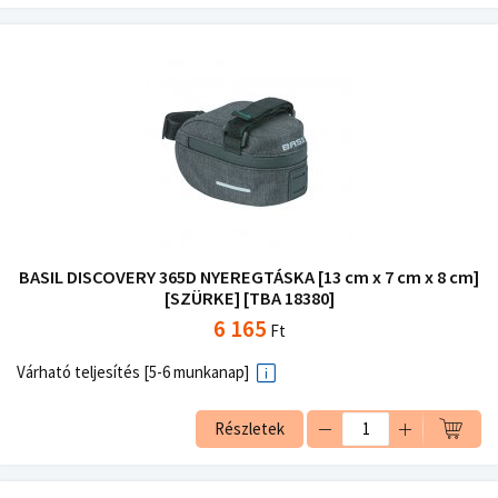
BASIL DISCOVERY 365D NYEREGTÁSKA [13 cm x 7 cm x 8 cm]
[SZÜRKE] [TBA 18380]
6 165
Ft
Várható teljesítés [5-6 munkanap]
Részletek