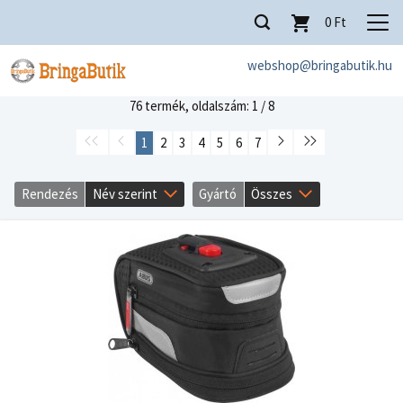
0
Ft
webshop@bringabutik.hu
76 termék,
oldalszám: 1 / 8
1
2
3
4
5
6
7
Rendezés
Név szerint
Gyártó
Összes