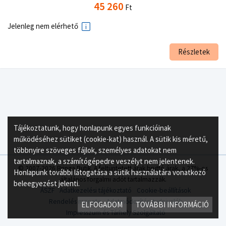
45 260
Ft
Jelenleg nem elérhető
Részletek
Tájékoztatunk, hogy honlapunk egyes funkcióinak
működéséhez sütiket (cookie-kat) használ. A sütik kis méretű,
többnyire szöveges fájlok, személyes adatokat nem
tartalmaznak, a számítógépedre veszélyt nem jelentenek.
© 2007-2026 Bringa Butik. A feltüntetett árak bruttó árak, a 27%-os
Honlapunk további látogatása a sütik használatára vonatkozó
általános forgalmi adót tartalmazzák.
beleegyezést jelenti.
ÁSZF
Adatkezelési tájékoztató
Cookie-beállítások
Rendelés menete
Adatmódosítási tudnivalók
ELFOGADOM
TOVÁBBI INFORMÁCIÓ
Impresszum és Tárhely Szolgáltató