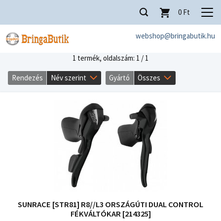
0
Ft
webshop@bringabutik.hu
1 termék,
oldalszám: 1 / 1
Rendezés
Név szerint
Gyártó
Összes
SUNRACE [STR81] R8//L3 ORSZÁGÚTI DUAL CONTROL
FÉKVÁLTÓKAR [214325]