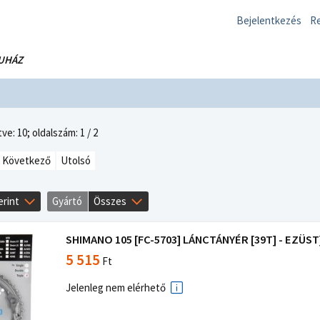
Bejelentkezés
Re
UHÁZ
ve: 10;
oldalszám: 1 / 2
Következő
Utolsó
erint
Gyártó
Összes
SHIMANO 105 [FC-5703] LÁNCTÁNYÉR [39T] - EZÜST
5 515
Ft
Jelenleg nem elérhető