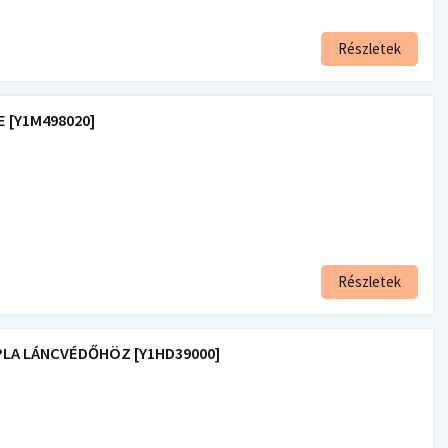
Részletek
E [Y1M498020]
Részletek
UPLA LÁNCVÉDŐHÖZ [Y1HD39000]