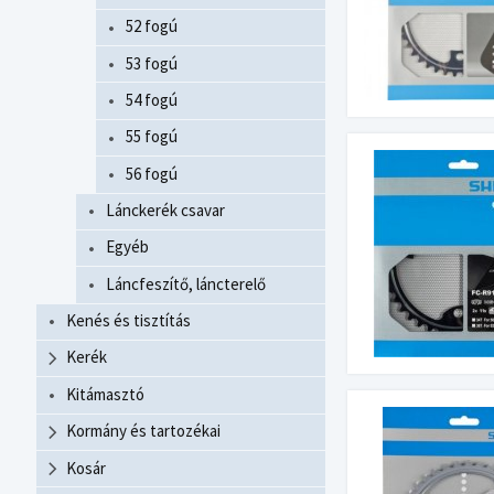
52 fogú
53 fogú
54 fogú
55 fogú
56 fogú
Lánckerék csavar
Egyéb
Láncfeszítő, láncterelő
Kenés és tisztítás
Kerék
Kitámasztó
Kormány és tartozékai
Kosár