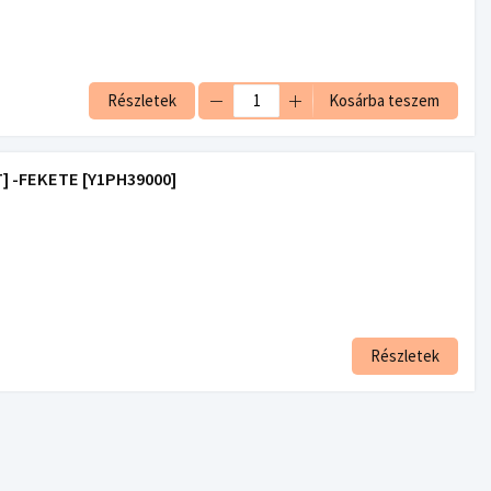
Részletek
Kosárba teszem
] -FEKETE [Y1PH39000]
Részletek