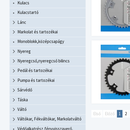
Kulacs
Kulacstartó
Lánc
Markolat és tartozékai
Monoblokk,középcsapágy
Nyereg
Nyeregcső,nyeregcső bilincs
Pedál és tartozékai
Pumpa és tartozékai
Sárvédő
Táska
Váltó
Első
Előző
1
2
Váltókar, Fékváltókar, Markolatváltó
Védőalkatrész,fényvisszaverő,