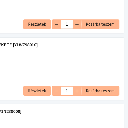
Részletek
Kosárba teszem
FEKETE [Y1W798010]
Részletek
Kosárba teszem
Y1N239000]