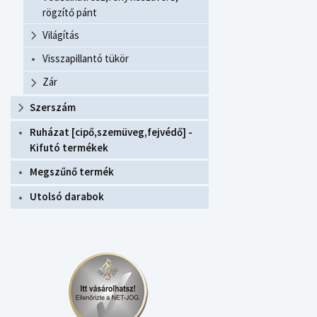
rögzítő pánt
Világítás
Visszapillantó tükör
Zár
Szerszám
Ruházat [cipő,szemüveg,fejvédő] -
Kifutó termékek
Megszűnő termék
Utolsó darabok