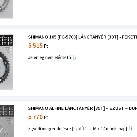
SHIMANO 105 [FC-5703] LÁNCTÁNYÉR [39T] - FEKET
5 515
Ft
Jelenleg nem elérhető
SHIMANO ALFINE LÁNCTÁNYÉR [39T] – EZÜST – D
5 770
Ft
Egyedi megrendelésre [szállítási idő 7-14 munkanap]