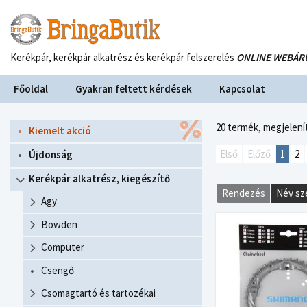
Kerékpár, kerékpár alkatrész és kerékpár felszerelés
ONLINE WEBÁR
Főoldal
Gyakran feltett kérdések
Kapcsolat
20 termék,
megjelenít
Kiemelt akció
Első
Előző
1
2
Újdonság
Kerékpár alkatrész, kiegészítő
Rendezés
Név sz
Agy
Bowden
Computer
Csengő
Csomagtartó és tartozékai