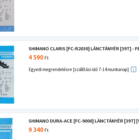
SHIMANO CLARIS [FC-R2030] LÁNCTÁNYÉR [39T] - 
4 590
Ft
Egyedi megrendelésre [szállítási idő 7-14 munkanap]
SHIMANO DURA-ACE [FC-9000] LÁNCTÁNYÉR [39T] [
9 340
Ft