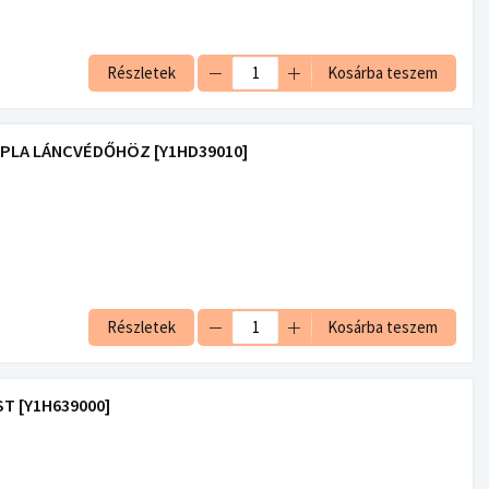
Részletek
Kosárba teszem
DUPLA LÁNCVÉDŐHÖZ [Y1HD39010]
Részletek
Kosárba teszem
T [Y1H639000]