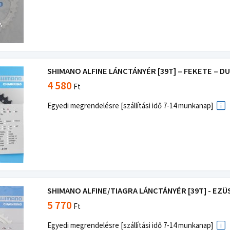
SHIMANO ALFINE LÁNCTÁNYÉR [39T] – FEKETE – 
4 580
Ft
Egyedi megrendelésre [szállítási idő 7-14 munkanap]
SHIMANO ALFINE/TIAGRA LÁNCTÁNYÉR [39T] - EZÜS
5 770
Ft
Egyedi megrendelésre [szállítási idő 7-14 munkanap]