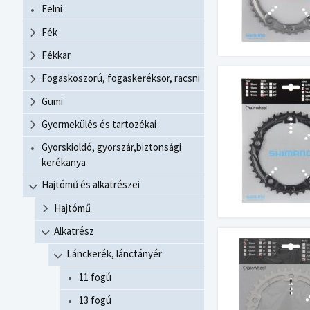
Felni
Fék
Fékkar
Fogaskoszorú, fogaskeréksor, racsni
Gumi
Gyermekülés és tartozékai
Gyorskioldó, gyorszár,biztonsági
kerékanya
Hajtómű és alkatrészei
Hajtómű
Alkatrész
Lánckerék, lánctányér
11 fogú
13 fogú