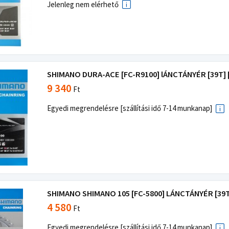
Jelenleg nem elérhető
SHIMANO DURA-ACE [FC-R9100] lÁNCTÁNYÉR [39T] 
9 340
Ft
Egyedi megrendelésre [szállítási idő 7-14 munkanap]
SHIMANO SHIMANO 105 [FC-5800] LÁNCTÁNYÉR [39T
4 580
Ft
Egyedi megrendelésre [szállítási idő 7-14 munkanap]