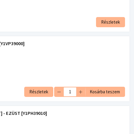
Részletek
[Y1VP39000]
Részletek
Kosárba teszem
] - EZÜST [Y1PH39010]