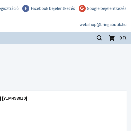
gisztráció
Facebook bejelentkezés
Google bejelentkezés
webshop@bringabutik.hu
0
Ft
] [Y1M498010]