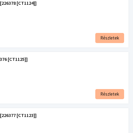
[226378 [CT1124]]
Részletek
376 [CT1125]]
Részletek
[226377 [CT1123]]