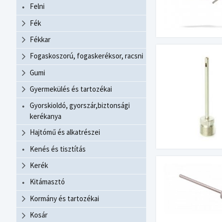
Felni
Fék
Fékkar
Fogaskoszorú, fogaskeréksor, racsni
Gumi
Gyermekülés és tartozékai
Gyorskioldó, gyorszár,biztonsági
kerékanya
Hajtómű és alkatrészei
Kenés és tisztítás
Kerék
Kitámasztó
Kormány és tartozékai
Kosár