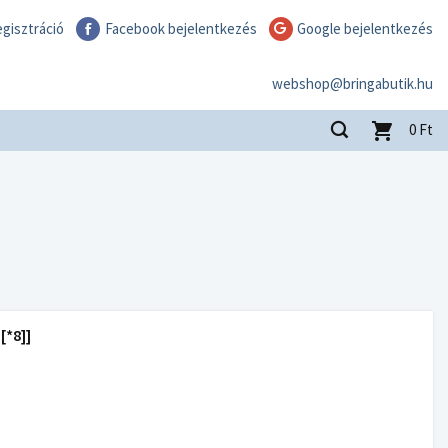
gisztráció
Facebook bejelentkezés
Google bejelentkezés
webshop@bringabutik.hu
0
Ft
*8]]