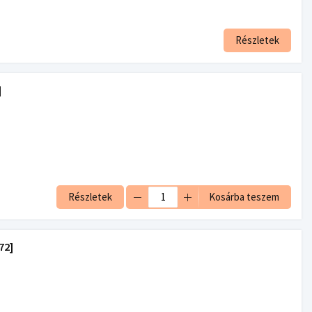
Részletek
]
Részletek
Kosárba teszem
72]