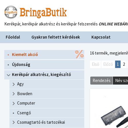
Kerékpár, kerékpár alkatrész és kerékpár felszerelés
ONLINE WEBÁR
Főoldal
Gyakran feltett kérdések
Kapcsolat
16 termék,
megjelenít
Kiemelt akció
Első
Előző
1
2
Újdonság
Kerékpár alkatrész, kiegészítő
Rendezés
Név sz
Agy
Bowden
Computer
Csengő
Csomagtartó és tartozékai