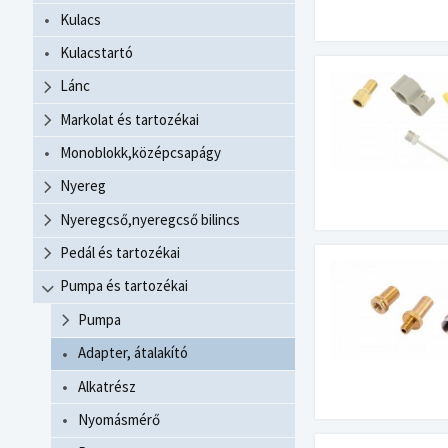
Kulacs
Kulacstartó
Lánc
Markolat és tartozékai
Monoblokk,középcsapágy
Nyereg
Nyeregcső,nyeregcső bilincs
Pedál és tartozékai
Pumpa és tartozékai
Pumpa
Adapter, átalakító
Alkatrész
Nyomásmérő