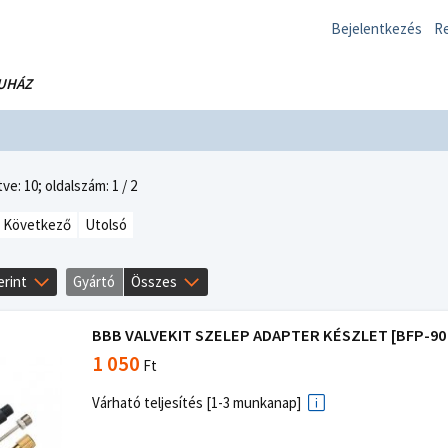
Bejelentkezés
Re
UHÁZ
ve: 10;
oldalszám: 1 / 2
Következő
Utolsó
erint
Gyártó
Összes
BBB VALVEKIT SZELEP ADAPTER KÉSZLET [BFP-90 [
1 050
Ft
Várható teljesítés [1-3 munkanap]