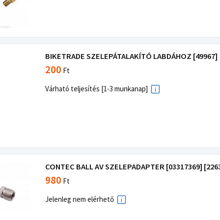
BIKETRADE SZELEPÁTALAKÍTÓ LABDÁHOZ [49967]
200
Ft
Várható teljesítés [1-3 munkanap]
CONTEC BALL AV SZELEPADAPTER [03317369] [2263
980
Ft
Jelenleg nem elérhető