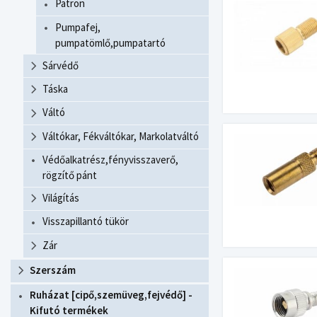
Patron
Pumpafej,
pumpatömlő,pumpatartó
Sárvédő
Táska
Váltó
Váltókar, Fékváltókar, Markolatváltó
Védőalkatrész,fényvisszaverő,
rögzítő pánt
Világítás
Visszapillantó tükör
Zár
Szerszám
Ruházat [cipő,szemüveg,fejvédő] -
Kifutó termékek