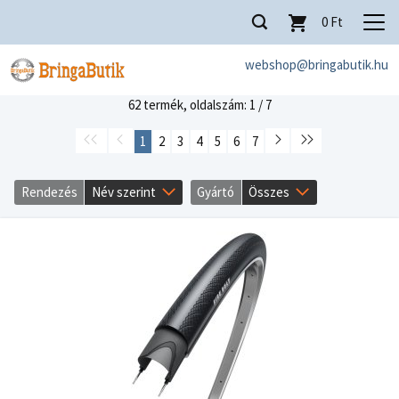
0
Ft
webshop@bringabutik.hu
62 termék,
oldalszám: 1 / 7
1
2
3
4
5
6
7
Rendezés
Név szerint
Gyártó
Összes