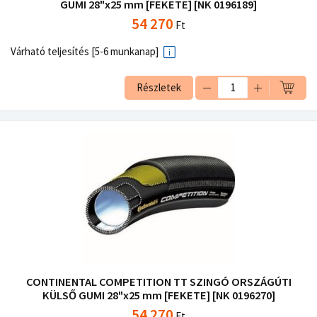
GUMI 28"x25 mm [FEKETE] [NK 0196189]
54 270
Ft
Várható teljesítés [5-6 munkanap]
Részletek
CONTINENTAL COMPETITION TT SZINGÓ ORSZÁGÚTI
KÜLSŐ GUMI 28"x25 mm [FEKETE] [NK 0196270]
54 270
Ft