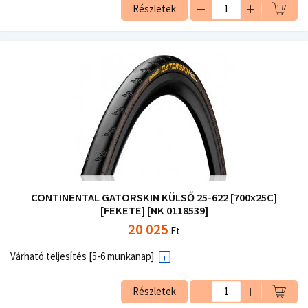
Részletek
CONTINENTAL GATORSKIN KÜLSŐ 25-622 [700x25C]
[FEKETE] [NK 0118539]
20 025
Ft
Várható teljesítés [5-6 munkanap]
Részletek