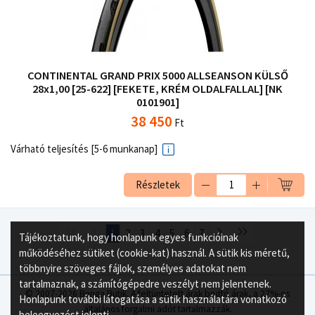
CONTINENTAL GRAND PRIX 5000 ALLSEANSON KÜLSŐ
28x1,00 [25-622] [FEKETE, KRÉM OLDALFALLAL] [NK
0101901]
38 450
Ft
Várható teljesítés [5-6 munkanap]
Részletek
1
2
3
4
5
6
7
Tájékoztatunk, hogy honlapunk egyes funkcióinak
működéséhez sütiket (cookie-kat) használ. A sütik kis méretű,
többnyire szöveges fájlok, személyes adatokat nem
tartalmaznak, a számítógépedre veszélyt nem jelentenek.
© 2007-2026 Bringa Butik. A feltüntetett árak bruttó árak, a 27%-os
Honlapunk további látogatása a sütik használatára vonatkozó
általános forgalmi adót tartalmazzák.
beleegyezést jelenti.