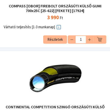
COMPASS [OBOR] FIREBOLT ORSZÁGÚTI KÜLSŐ GUMI
700x25C [25-622] [FEKETE] [17924]
3 990
Ft
Várható teljesítés [1-3 munkanap]
Részletek
CONTINENTAL COMPETITION SZINGÓ ORSZÁGÚTI KÜLSŐ