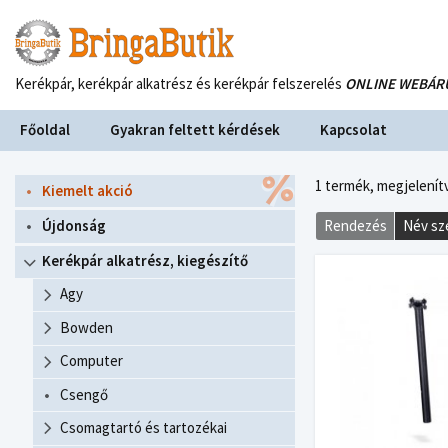
Kerékpár, kerékpár alkatrész és kerékpár felszerelés
ONLINE WEBÁR
Főoldal
Gyakran feltett kérdések
Kapcsolat
1 termék,
megjelenítv
Kiemelt akció
Újdonság
Rendezés
Név sz
Kerékpár alkatrész, kiegészítő
Agy
Bowden
Computer
Csengő
Csomagtartó és tartozékai