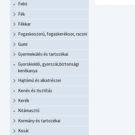
Felni
Fék
Fékkar
Fogaskoszorú, fogaskeréksor, racsni
Gumi
Gyermekülés és tartozékai
Gyorskioldó, gyorszár,biztonsági
kerékanya
Hajtómű és alkatrészei
Kenés és tisztítás
Kerék
Kitámasztó
Kormány és tartozékai
Kosár