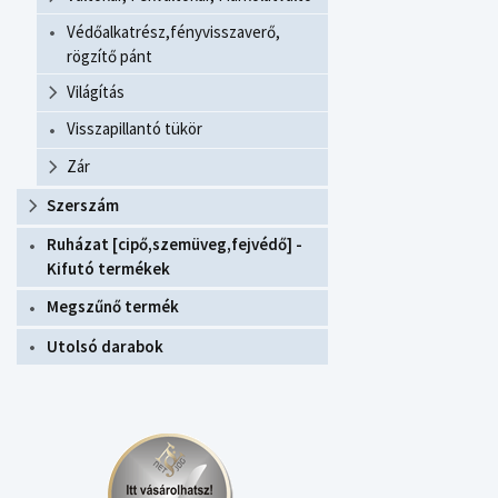
Védőalkatrész,fényvisszaverő,
rögzítő pánt
Világítás
Visszapillantó tükör
Zár
Szerszám
Ruházat [cipő,szemüveg,fejvédő] -
Kifutó termékek
Megszűnő termék
Utolsó darabok