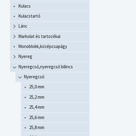
Kulacs
Kulacstartó
Lánc
Markolat és tartozékai
Monoblokk,középcsapágy
Nyereg
Nyeregcső,nyeregcső bilincs
Nyeregcső
25,0 mm
25,2 mm
25,4 mm
25,6 mm
25,8 mm