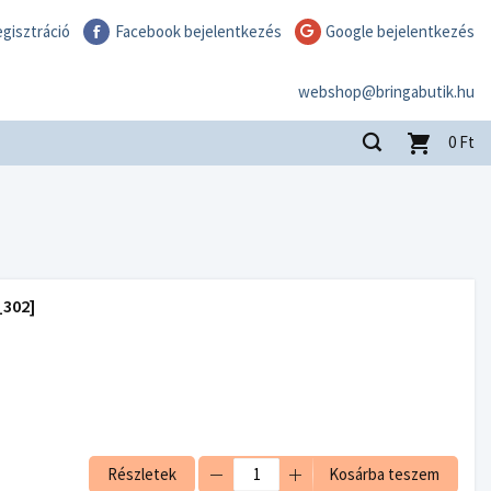
gisztráció
Facebook bejelentkezés
Google bejelentkezés
webshop@bringabutik.hu
0
Ft
302]
Részletek
Kosárba teszem