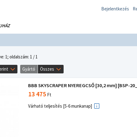
Bejelentkezés
Re
UHÁZ
e: 1;
oldalszám: 1 / 1
erint
Gyártó
Összes
BBB SKYSCRAPER NYEREGCSŐ [30,2 mm] [BSP-20_
13 475
Ft
Várható teljesítés [5-6 munkanap]