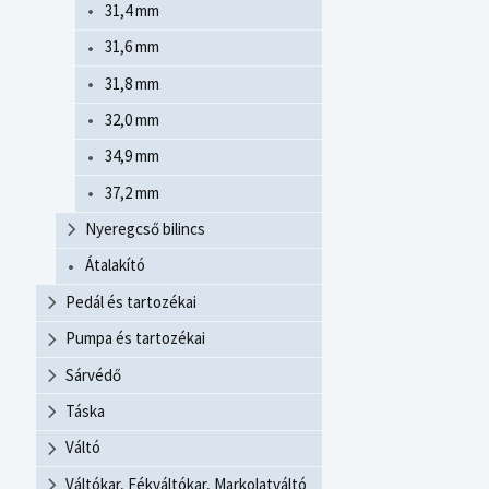
31,4 mm
31,6 mm
31,8 mm
32,0 mm
34,9 mm
37,2 mm
Nyeregcső bilincs
Átalakító
Pedál és tartozékai
Pumpa és tartozékai
Sárvédő
Táska
Váltó
Váltókar, Fékváltókar, Markolatváltó