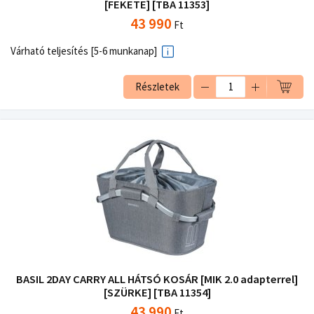
[FEKETE] [TBA 11353]
43 990
Ft
Várható teljesítés [5-6 munkanap]
Részletek
BASIL 2DAY CARRY ALL HÁTSÓ KOSÁR [MIK 2.0 adapterrel]
[SZÜRKE] [TBA 11354]
43 990
Ft