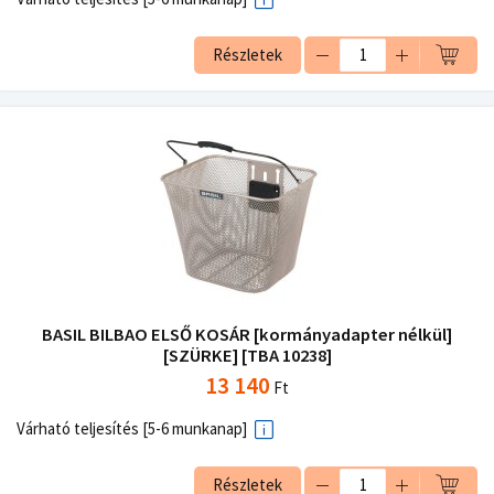
Részletek
BASIL BILBAO ELSŐ KOSÁR [kormányadapter nélkül]
[SZÜRKE] [TBA 10238]
13 140
Ft
Várható teljesítés [5-6 munkanap]
Részletek