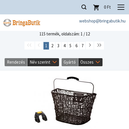
0
Ft
webshop@bringabutik.hu
115 termék,
oldalszám: 1 / 12
1
2
3
4
5
6
7
Rendezés
Név szerint
Gyártó
Összes