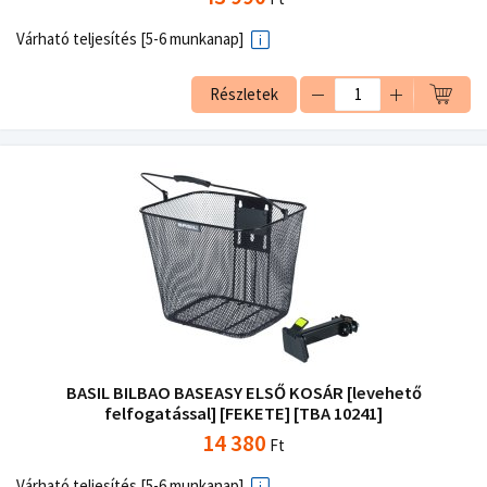
Várható teljesítés [5-6 munkanap]
Részletek
BASIL BILBAO BASEASY ELSŐ KOSÁR [levehető
felfogatással] [FEKETE] [TBA 10241]
14 380
Ft
Várható teljesítés [5-6 munkanap]