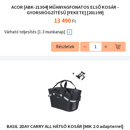
ACOR [ABK-21304] MŰANYAGFONATOS ELSŐ KOSÁR -
GYORSRÖGZÍTÉSŰ [FEKETE] [201199]
13 490
Ft
Várható teljesítés [1-3 munkanap]
Részletek
BASIL 2DAY CARRY ALL HÁTSÓ KOSÁR [MIK 2.0 adapterrel]