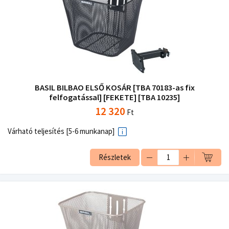
BASIL BILBAO ELSŐ KOSÁR [TBA 70183-as fix
felfogatással] [FEKETE] [TBA 10235]
12 320
Ft
Várható teljesítés [5-6 munkanap]
Részletek