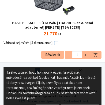
BASIL BILBAO ELSŐ KOSÁR [TBA 70189-es A-head
adapterrel] [FEKETE] [TBA 10239]
21 770
Ft
Várható teljesítés [5-6 munkanap]
Részletek
1
2
3
4
5
6
7
Tájékoztatunk, hogy honlapunk egyes funkcióinak
működéséhez sütiket (cookie-kat) használ. A sütik kis méretű,
többnyire szöveges fájlok, személyes adatokat nem
tartalmaznak, a számítógépedre veszélyt nem jelentenek.
© 2007-2026 Bringa Butik. A feltüntetett árak bruttó árak, a 27%-os
Honlapunk további látogatása a sütik használatára vonatkozó
általános forgalmi adót tartalmazzák.
beleegyezést jelenti.
ÁSZF
Adatkezelési tájékoztató
Cookie-beállítások