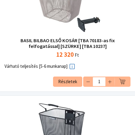
BASIL BILBAO ELSŐ KOSÁR [TBA 70183-as fix
felfogatással] [SZÜRKE] [TBA 10237]
12 320
Ft
Várható teljesítés [5-6 munkanap]
Részletek