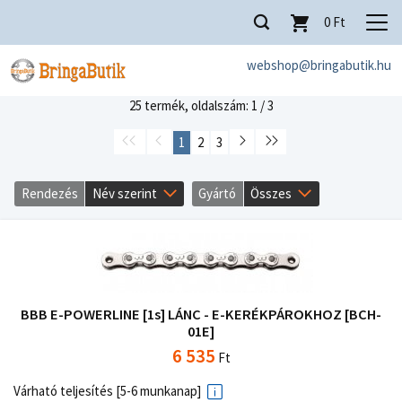
0
Ft
webshop@bringabutik.hu
25 termék,
oldalszám: 1 / 3
1
2
3
Rendezés
Név szerint
Gyártó
Összes
BBB E-POWERLINE [1s] LÁNC - E-KERÉKPÁROKHOZ [BCH-
01E]
6 535
Ft
Várható teljesítés [5-6 munkanap]