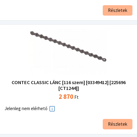
Részletek
CONTEC CLASSIC LÁNC [116 szem] [03349412] [225696
[CT1244]]
2 870
Ft
Jelenleg nem elérhető
Részletek