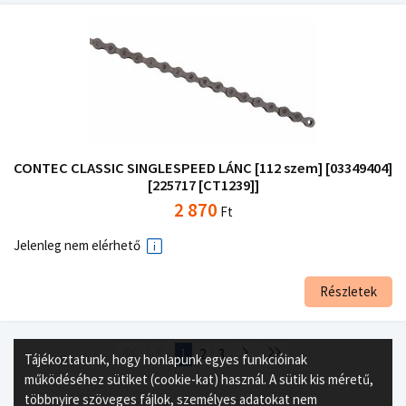
CONTEC CLASSIC SINGLESPEED LÁNC [112 szem] [03349404]
[225717 [CT1239]]
2 870
Ft
Jelenleg nem elérhető
Részletek
1
2
3
Tájékoztatunk, hogy honlapunk egyes funkcióinak
működéséhez sütiket (cookie-kat) használ. A sütik kis méretű,
többnyire szöveges fájlok, személyes adatokat nem