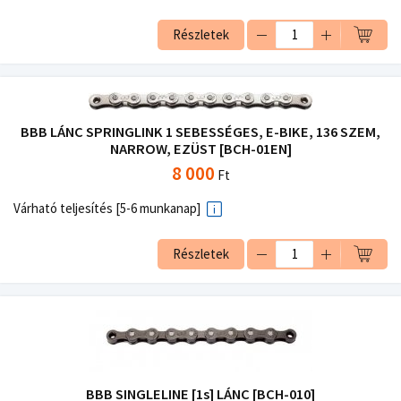
Részletek
BBB LÁNC SPRINGLINK 1 SEBESSÉGES, E-BIKE, 136 SZEM,
NARROW, EZÜST [BCH-01EN]
8 000
Ft
Várható teljesítés [5-6 munkanap]
Részletek
BBB SINGLELINE [1s] LÁNC [BCH-010]