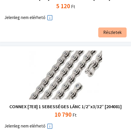
5 120
Ft
Jelenleg nem elérhető
Részletek
CONNEX [7E8] 1 SEBESSÉGES LÁNC 1/2”x3/32” [204081]
10 790
Ft
Jelenleg nem elérhető