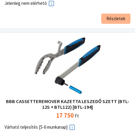
Jelenleg nem elérhető
Részletek
BBB CASSETTEREMOVER KAZETTA LESZEDŐ SZETT (BTL-
12S + BTL122) [BTL-194]
17 750
Ft
Várható teljesítés [5-6 munkanap]