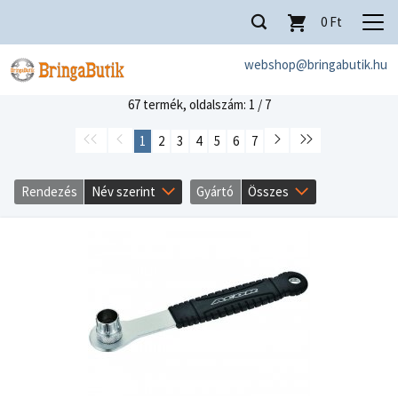
0
Ft
webshop@bringabutik.hu
67 termék,
oldalszám: 1 / 7
1
2
3
4
5
6
7
Rendezés
Név szerint
Gyártó
Összes