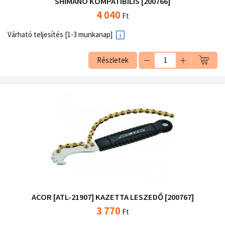
SHIMANO KOMPATIBILIS [200766]
4 040
Ft
Várható teljesítés [1-3 munkanap]
Részletek
ACOR [ATL-21907] KAZETTA LESZEDŐ [200767]
3 770
Ft