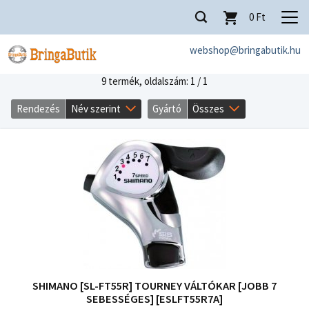
0
Ft
webshop@bringabutik.hu
9 termék,
oldalszám: 1 / 1
Rendezés
Név szerint
Gyártó
Összes
SHIMANO [SL-FT55R] TOURNEY VÁLTÓKAR [JOBB 7
SEBESSÉGES] [ESLFT55R7A]