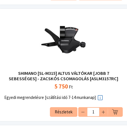
SHIMANO [SL-M315] ALTUS VÁLTÓKAR [JOBB 7
SEBESSÉGES] - ZACSKÓS CSOMAGOLÁS [ASLM3157RC]
5 750
Ft
Egyedi megrendelésre [szállítási idő 7-14 munkanap]
Részletek