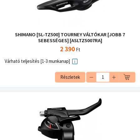
SHIMANO [SL-TZ500] TOURNEY VÁLTÓKAR [JOBB 7
SEBESSÉGES] [ASLTZ5007RA]
2 390
Ft
Várható teljesítés [1-3 munkanap]
Részletek