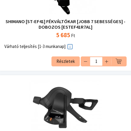
SHIMANO [ST-EF41] FÉKVÁLTÓKAR [JOBB 7 SEBESSÉGES] -
DOBOZOS [ESTEF41R7AL]
5 685
Ft
Várható teljesítés [1-3 munkanap]
Részletek