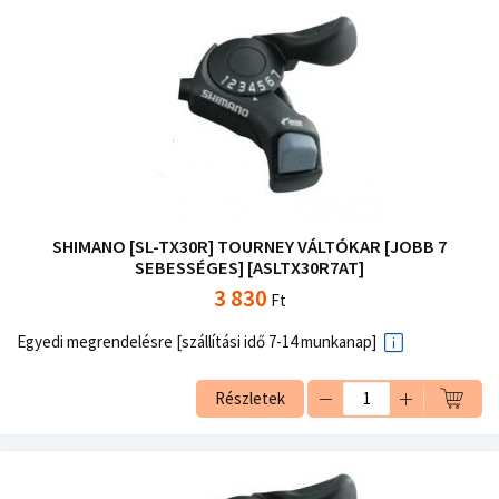
SHIMANO [SL-TX30R] TOURNEY VÁLTÓKAR [JOBB 7
SEBESSÉGES] [ASLTX30R7AT]
3 830
Ft
Egyedi megrendelésre [szállítási idő 7-14 munkanap]
Részletek