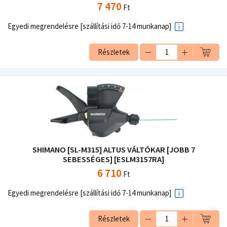
7 470
Ft
Egyedi megrendelésre [szállítási idő 7-14 munkanap]
Részletek
SHIMANO [SL-M315] ALTUS VÁLTÓKAR [JOBB 7
SEBESSÉGES] [ESLM3157RA]
6 710
Ft
Egyedi megrendelésre [szállítási idő 7-14 munkanap]
Részletek