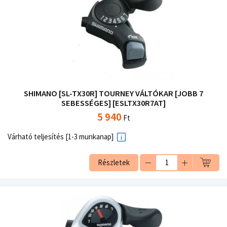
SHIMANO [SL-TX30R] TOURNEY VÁLTÓKAR [JOBB 7
SEBESSÉGES] [ESLTX30R7AT]
5 940
Ft
Várható teljesítés [1-3 munkanap]
Részletek