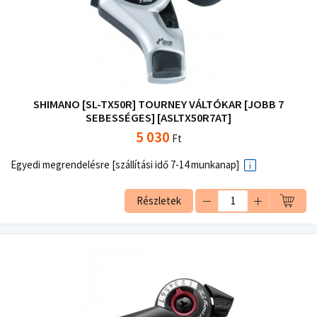
SHIMANO [SL-TX50R] TOURNEY VÁLTÓKAR [JOBB 7
SEBESSÉGES] [ASLTX50R7AT]
5 030
Ft
Egyedi megrendelésre [szállítási idő 7-14 munkanap]
Részletek