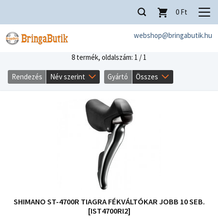
0
Ft
webshop@bringabutik.hu
8 termék,
oldalszám: 1 / 1
Rendezés
Név szerint
Gyártó
Összes
SHIMANO ST-4700R TIAGRA FÉKVÁLTÓKAR JOBB 10 SEB.
[IST4700RI2]