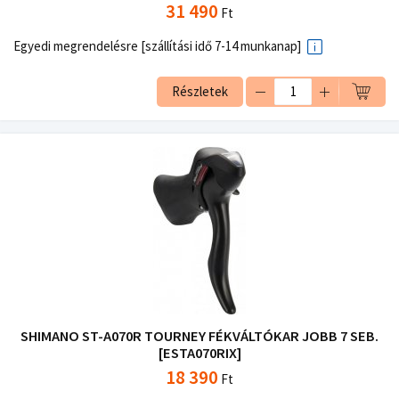
31 490
Ft
Egyedi megrendelésre [szállítási idő 7-14 munkanap]
Részletek
SHIMANO ST-A070R TOURNEY FÉKVÁLTÓKAR JOBB 7 SEB.
[ESTA070RIX]
18 390
Ft