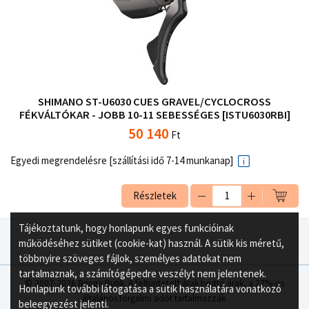
SHIMANO ST-U6030 CUES GRAVEL/CYCLOCROSS
FÉKVÁLTÓKAR - JOBB 10-11 SEBESSÉGES [ISTU6030RBI]
50 140
Ft
Egyedi megrendelésre [szállítási idő 7-14 munkanap]
Részletek
Tájékoztatunk, hogy honlapunk egyes funkcióinak
működéséhez sütiket (cookie-kat) használ. A sütik kis méretű,
többnyire szöveges fájlok, személyes adatokat nem
tartalmaznak, a számítógépedre veszélyt nem jelentenek.
© 2007-2026 Bringa Butik. A feltüntetett árak bruttó árak, a 27%-os
Honlapunk további látogatása a sütik használatára vonatkozó
általános forgalmi adót tartalmazzák.
beleegyezést jelenti.