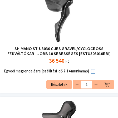
SHIMANO ST-U3030 CUES GRAVEL/CYCLOCROSS
FÉKVÁLTÓKAR - JOBB 10 SEBESSÉGES [ESTU303010RBI]
36 540
Ft
Egyedi megrendelésre [szállítási idő 7-14 munkanap]
Részletek