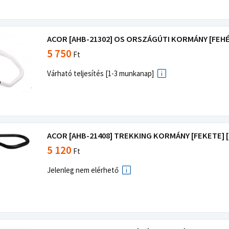
ACOR [AHB-21302] OS ORSZÁGÚTI KORMÁNY [FEHÉR]
5 750
Ft
Várható teljesítés [1-3 munkanap]
ACOR [AHB-21408] TREKKING KORMÁNY [FEKETE] [2
5 120
Ft
Jelenleg nem elérhető