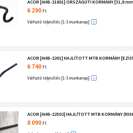
ACOR [AHB-21801] ORSZÁGÚTI KORMÁNY [31,8 mm 
6 290
Ft
Várható teljesítés [1-3 munkanap]
ACOR [AHB-2201] HAJLÍTOTT MTB KORMÁNY [EZÜST]
6 740
Ft
Várható teljesítés [1-3 munkanap]
ACOR [AHB-22502] HAJLÍTOTT MTB KORMÁNY (RISE
8 090
Ft