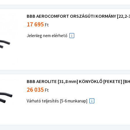
BBB AEROCOMFORT ORSZÁGÚTI KORMÁNY [22,2-31
17 695
Ft
Jelenleg nem elérhető
BBB AEROLITE [31,8 mm] KÖNYÖKLŐ [FEKETE] [BH
26 035
Ft
Várható teljesítés [5-6 munkanap]