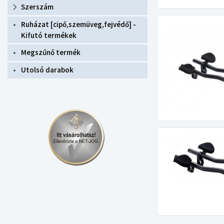
Szerszám
Ruházat [cipő,szemüveg,fejvédő] -
Kifutó termékek
Megszűnő termék
Utolsó darabok