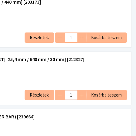
/ 440 mm] [203173]
Részletek
Kosárba teszem
 [25,4 mm / 640 mm / 30 mm] [212327]
Részletek
Kosárba teszem
R BAR) [239664]