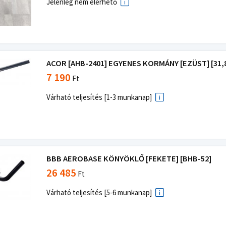
Jelenleg nem elérhető
ACOR [AHB-2401] EGYENES KORMÁNY [EZÜST] [31,8
7 190
Ft
Várható teljesítés [1-3 munkanap]
BBB AEROBASE KÖNYÖKLŐ [FEKETE] [BHB-52]
26 485
Ft
Várható teljesítés [5-6 munkanap]