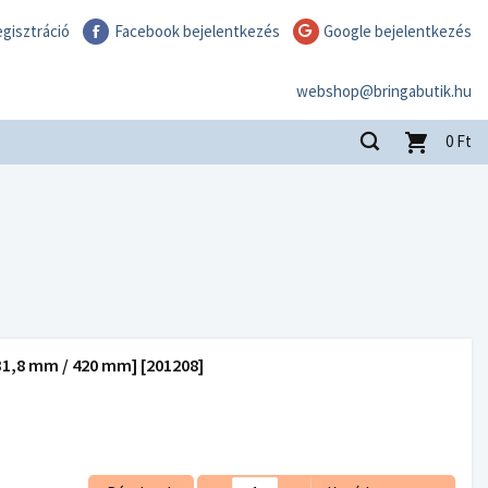
gisztráció
Facebook bejelentkezés
Google bejelentkezés
webshop@bringabutik.hu
0
Ft
,8 mm / 420 mm] [201208]