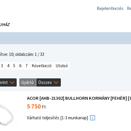
Bejelentkezés
Re
UHÁZ
tve: 10;
oldalszám: 1 / 33
3
4
5
6
7
Következő
Utolsó
erint
Gyártó
Összes
ACOR [AHB-21302] BULLHORN KORMÁNY [FEHÉR] [31
5 750
Ft
Várható teljesítés [1-3 munkanap]