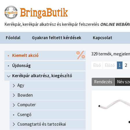
Kerékpár, kerékpár alkatrész és kerékpár felszerelés
ONLINE WEBÁR
Főoldal
Gyakran feltett kérdések
Kapcsolat
329 termék,
megjelení
Kiemelt akció
Első
Előző
1
2
Újdonság
Kerékpár alkatrész, kiegészítő
Rendezés
Név sz
Agy
Bowden
Computer
Csengő
Csomagtartó és tartozékai