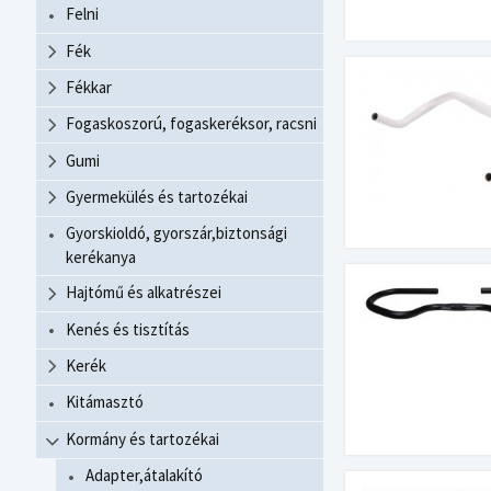
Felni
Fék
Fékkar
Fogaskoszorú, fogaskeréksor, racsni
Gumi
Gyermekülés és tartozékai
Gyorskioldó, gyorszár,biztonsági
kerékanya
Hajtómű és alkatrészei
Kenés és tisztítás
Kerék
Kitámasztó
Kormány és tartozékai
Adapter,átalakító