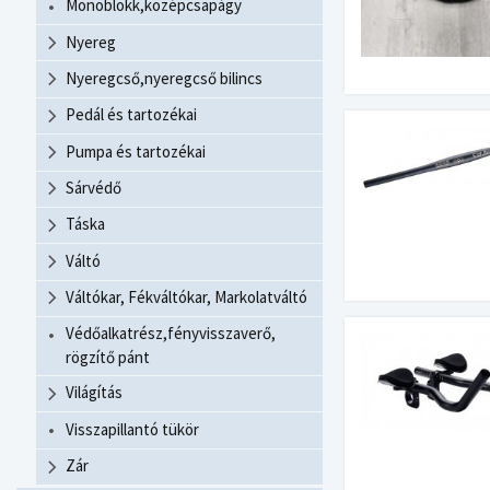
Monoblokk,középcsapágy
Nyereg
Nyeregcső,nyeregcső bilincs
Pedál és tartozékai
Pumpa és tartozékai
Sárvédő
Táska
Váltó
Váltókar, Fékváltókar, Markolatváltó
Védőalkatrész,fényvisszaverő,
rögzítő pánt
Világítás
Visszapillantó tükör
Zár