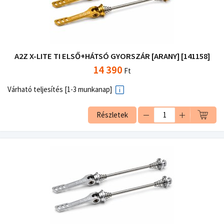
A2Z X-LITE TI ELSŐ+HÁTSÓ GYORSZÁR [ARANY] [141158]
14 390
Ft
Várható teljesítés [1-3 munkanap]
Részletek