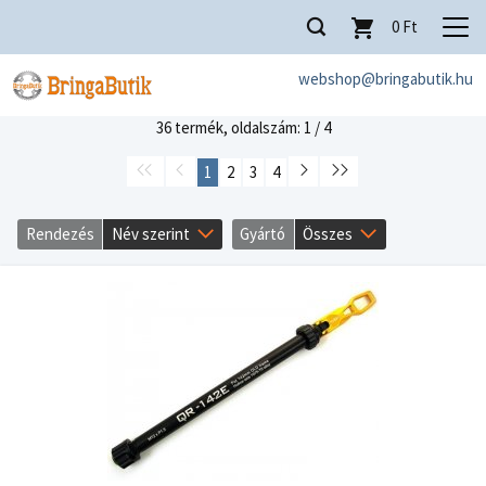
0
Ft
webshop@bringabutik.hu
36 termék,
oldalszám: 1 / 4
1
2
3
4
Rendezés
Név szerint
Gyártó
Összes