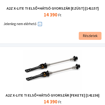
A2Z X-LITE TI ELSŐ+HÁTSÓ GYORSZÁR [EZÜST] [141157]
14 390
Ft
Jelenleg nem elérhető
Részletek
A2Z X-LITE TI ELSŐ+HÁTSÓ GYORSZÁR [FEKETE] [141156]
14 390
Ft