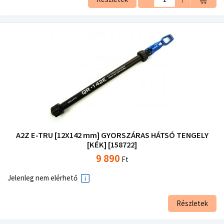
A2Z E-TRU [12X142 mm] GYORSZÁRAS HÁTSÓ TENGELY
[KÉK] [158722]
9 890
Ft
Jelenleg nem elérhető
Részletek