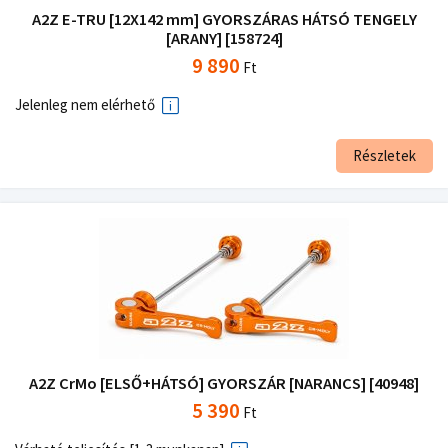
A2Z E-TRU [12X142 mm] GYORSZÁRAS HÁTSÓ TENGELY
[ARANY] [158724]
9 890
Ft
Jelenleg nem elérhető
Részletek
A2Z CrMo [ELSŐ+HÁTSÓ] GYORSZÁR [NARANCS] [40948]
5 390
Ft