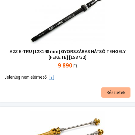
A2Z E-TRU [12X148 mm] GYORSZÁRAS HÁTSÓ TENGELY
[FEKETE] [158732]
9 890
Ft
Jelenleg nem elérhető
Részletek