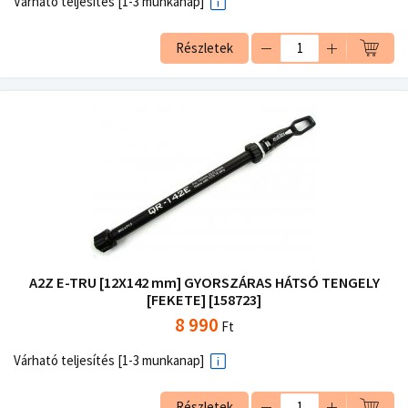
Várható teljesítés [1-3 munkanap]
Részletek
A2Z E-TRU [12X142 mm] GYORSZÁRAS HÁTSÓ TENGELY
[FEKETE] [158723]
8 990
Ft
Várható teljesítés [1-3 munkanap]
Részletek