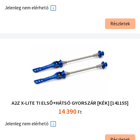
Jelenleg nem elérhető
Részletek
A2Z X-LITE TI ELSŐ+HÁTSÓ GYORSZÁR [KÉK] [141155]
14 390
Ft
Jelenleg nem elérhető
Részletek