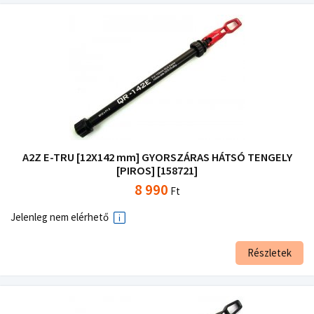
A2Z E-TRU [12X142 mm] GYORSZÁRAS HÁTSÓ TENGELY
[PIROS] [158721]
8 990
Ft
Jelenleg nem elérhető
Részletek