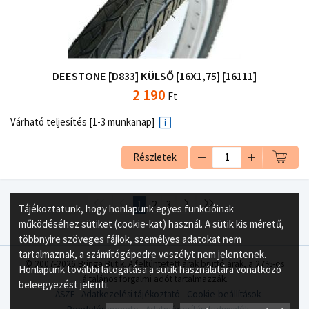
DEESTONE [D833] KÜLSŐ [16X1,75] [16111]
2 190
Ft
Várható teljesítés [1-3 munkanap]
Részletek
1
2
3
Tájékoztatunk, hogy honlapunk egyes funkcióinak
működéséhez sütiket (cookie-kat) használ. A sütik kis méretű,
többnyire szöveges fájlok, személyes adatokat nem
tartalmaznak, a számítógépedre veszélyt nem jelentenek.
© 2007-2026 Bringa Butik. A feltüntetett árak bruttó árak, a 27%-os
Honlapunk további látogatása a sütik használatára vonatkozó
általános forgalmi adót tartalmazzák.
beleegyezést jelenti.
ÁSZF
Adatkezelési tájékoztató
Cookie-beállítások