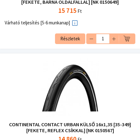
[FEKETE, BARNA OLDALFALLAL] [NK 0150649]
15 715
Ft
Várható teljesítés [5-6 munkanap]
Részletek
CONTINENTAL CONTACT URBAN KÜLSŐ 16x1,35 [35-349]
[FEKETE, REFLEX CSÍKKAL] [NK 0150567]
14 860
Ft