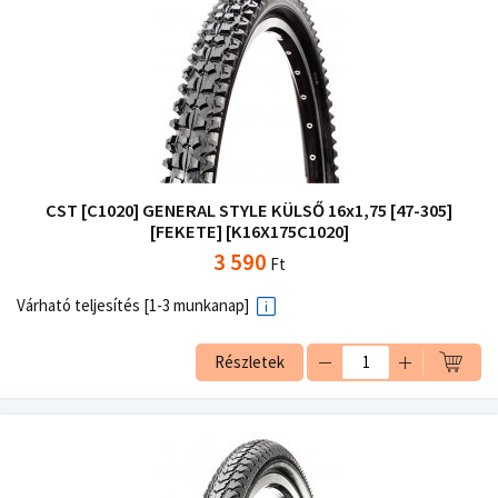
CST [C1020] GENERAL STYLE KÜLSŐ 16x1,75 [47-305]
[FEKETE] [K16X175C1020]
3 590
Ft
Várható teljesítés [1-3 munkanap]
Részletek