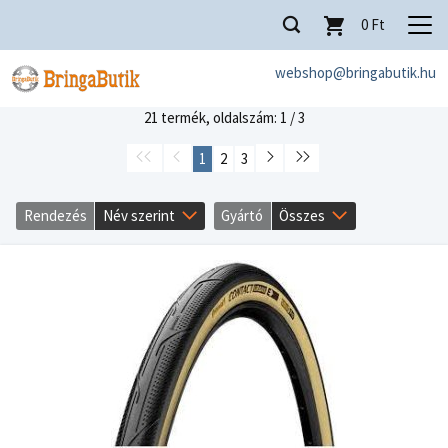
0
Ft
webshop@bringabutik.hu
21 termék,
oldalszám: 1 / 3
1
2
3
Rendezés
Név szerint
Gyártó
Összes