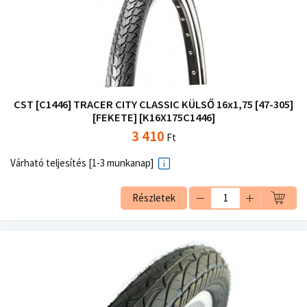
CST [C1446] TRACER CITY CLASSIC KÜLSŐ 16x1,75 [47-305]
[FEKETE] [K16X175C1446]
3 410
Ft
Várható teljesítés [1-3 munkanap]
Részletek