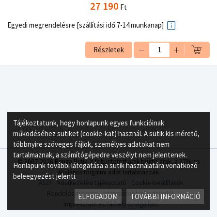
27 190
Ft
Egyedi megrendelésre [szállítási idő 7-14 munkanap]
Részletek
Tájékoztatunk, hogy honlapunk egyes funkcióinak
működéséhez sütiket (cookie-kat) használ. A sütik kis méretű,
többnyire szöveges fájlok, személyes adatokat nem
tartalmaznak, a számítógépedre veszélyt nem jelentenek.
© 2007-2026 Bringa Butik. A feltüntetett árak bruttó árak, a 27%-os
Honlapunk további látogatása a sütik használatára vonatkozó
általános forgalmi adót tartalmazzák.
beleegyezést jelenti.
ÁSZF
Adatkezelési tájékoztató
Cookie-beállítások
Rendelés menete
Adatmódosítási tudnivalók
ELFOGADOM
TOVÁBBI INFORMÁCIÓ
Impresszum és Tárhely Szolgáltató