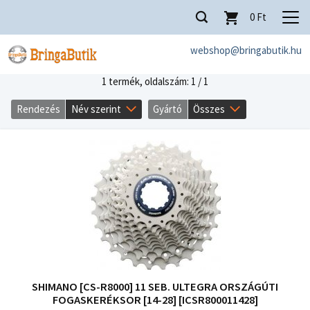
0
Ft
webshop@bringabutik.hu
1 termék,
oldalszám: 1 / 1
Rendezés
Név szerint
Gyártó
Összes
SHIMANO [CS-R8000] 11 SEB. ULTEGRA ORSZÁGÚTI
FOGASKERÉKSOR [14-28] [ICSR800011428]