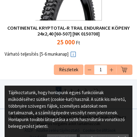
CONTINENTAL KRYPTOTAL-R TRAIL ENDURANCE KÖPENY
24x2,40 [60-507] [NK 0150708]
25 000
Ft
Várható teljesítés [5-6 munkanap]
Részletek
1
2
3
4
Tájékoztatunk, hogy honlapunk egyes funkcióinak
működéséhez sütiket (cookie-kat) használ. A sütik kis méretű,
többnyire szöveges fájlok, személyes adatokat nem
tartalmaznak, a számítógépedre veszélyt nem jelentenek.
© 2007-2026 Bringa Butik. A feltüntetett árak bruttó árak, a 27%-os
Honlapunk további látogatása a sütik használatára vonatkozó
általános forgalmi adót tartalmazzák.
beleegyezést jelenti.
ÁSZF
Adatkezelési tájékoztató
Cookie-beállítások