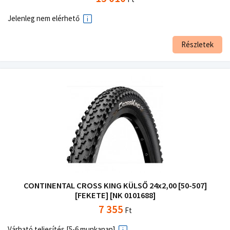
Jelenleg nem elérhető
Részletek
CONTINENTAL CROSS KING KÜLSŐ 24x2,00 [50-507]
[FEKETE] [NK 0101688]
7 355
Ft
Várható teljesítés [5-6 munkanap]