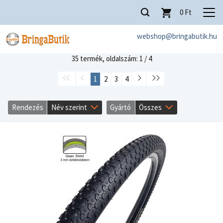
0
Ft
webshop@bringabutik.hu
35 termék,
oldalszám: 1 / 4
1
2
3
4
Rendezés
Név szerint
Gyártó
Összes