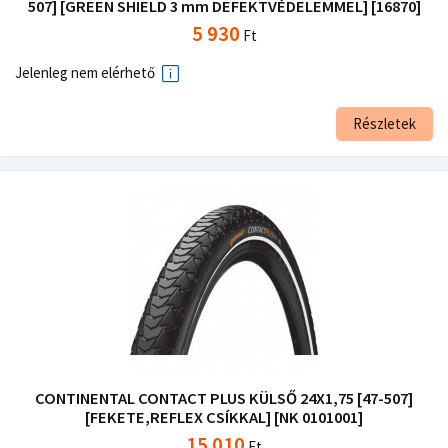
507] [GREEN SHIELD 3 mm DEFEKTVÉDELEMMEL] [16870]
5 930
Ft
Jelenleg nem elérhető
Részletek
CONTINENTAL CONTACT PLUS KÜLSŐ 24X1,75 [47-507]
[FEKETE,REFLEX CSÍKKAL] [NK 0101001]
15 010
Ft