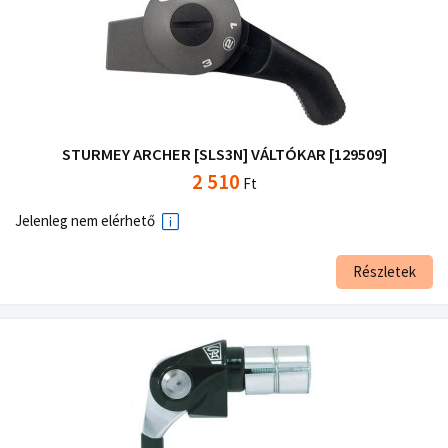
STURMEY ARCHER [SLS3N] VÁLTÓKAR [129509]
2 510
Ft
Jelenleg nem elérhető
Részletek