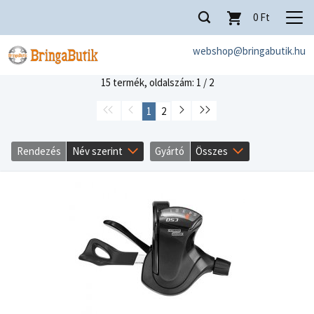
0
Ft
webshop@bringabutik.hu
15 termék,
oldalszám: 1 / 2
1
2
Rendezés
Név szerint
Gyártó
Összes