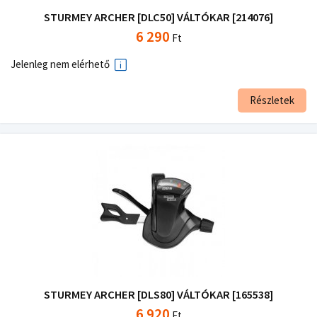
STURMEY ARCHER [DLC50] VÁLTÓKAR [214076]
6 290
Ft
Jelenleg nem elérhető
Részletek
STURMEY ARCHER [DLS80] VÁLTÓKAR [165538]
6 920
Ft