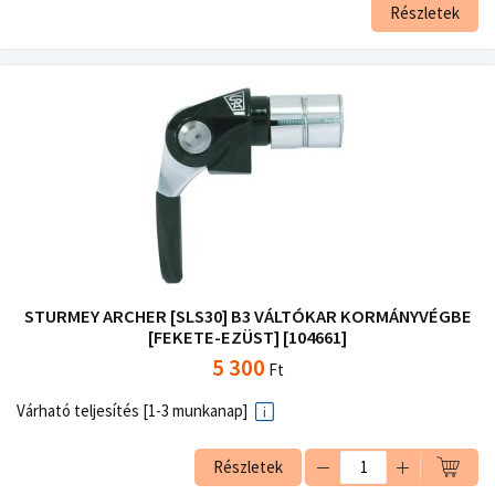
Részletek
STURMEY ARCHER [SLS30] B3 VÁLTÓKAR KORMÁNYVÉGBE
[FEKETE-EZÜST] [104661]
5 300
Ft
Várható teljesítés [1-3 munkanap]
Részletek