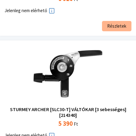
Jelenleg nem elérhető
Részletek
STURMEY ARCHER [SLC30-T] VÁLTÓKAR [3 sebességes]
[214340]
5 390
Ft
Jelenleg nem elérhető