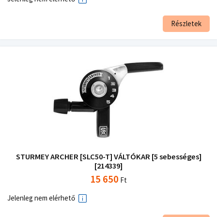
Részletek
STURMEY ARCHER [SLC50-T] VÁLTÓKAR [5 sebességes]
[214339]
15 650
Ft
Jelenleg nem elérhető