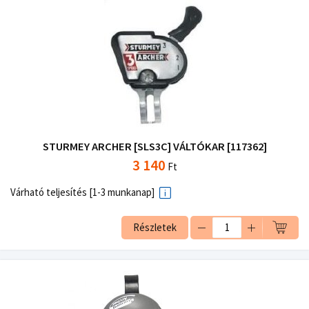
STURMEY ARCHER [SLS3C] VÁLTÓKAR [117362]
3 140
Ft
Várható teljesítés [1-3 munkanap]
Részletek