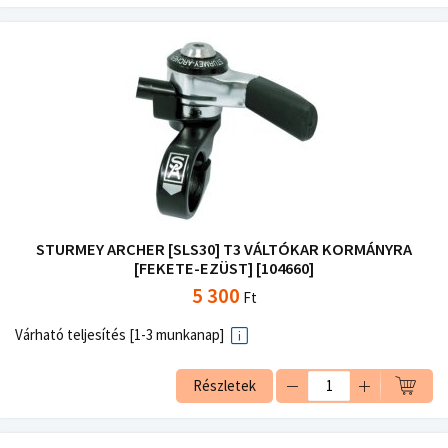
STURMEY ARCHER [SLS30] T3 VÁLTÓKAR KORMÁNYRA
[FEKETE-EZÜST] [104660]
5 300
Ft
Várható teljesítés [1-3 munkanap]
Részletek