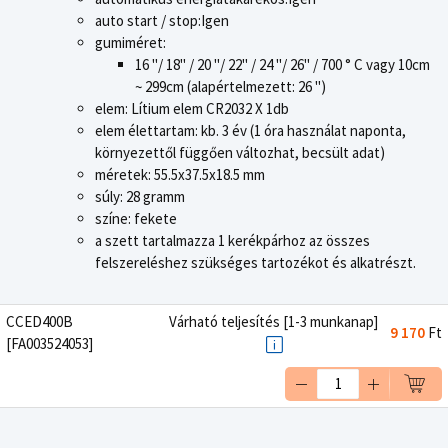
auto start / stop:Igen
gumiméret:
16 "/ 18" / 20 "/ 22" / 24 "/ 26" / 700 ° C vagy 10cm
~ 299cm (alapértelmezett: 26 ")
elem: Lítium elem CR2032 X 1db
elem élettartam: kb. 3 év (1 óra használat naponta,
környezettől függően változhat, becsült adat)
méretek: 55.5x37.5x18.5 mm
súly: 28 gramm
színe: fekete
a szett tartalmazza 1 kerékpárhoz az összes
felszereléshez szükséges tartozékot és alkatrészt.
CCED400B
Várható teljesítés [1-3 munkanap]
9 170
Ft
[FA003524053]