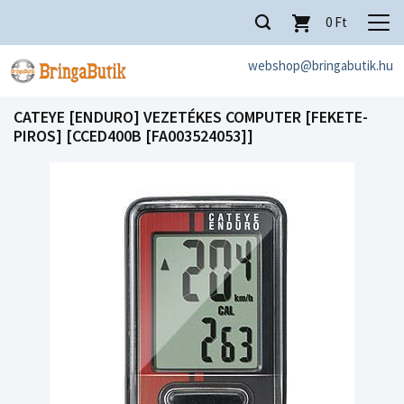
0
Ft
webshop@bringabutik.hu
CATEYE [ENDURO] VEZETÉKES COMPUTER [FEKETE-
PIROS] [CCED400B [FA003524053]]