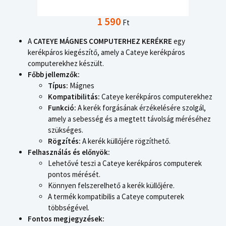
1 590
Ft
A
CATEYE MÁGNES COMPUTERHEZ KERÉKRE
egy
kerékpáros kiegészítő, amely a Cateye kerékpáros
computerekhez készült.
Főbb jellemzők:
Típus:
Mágnes
Kompatibilitás:
Cateye kerékpáros computerekhez
Funkció:
A kerék forgásának érzékelésére szolgál,
amely a sebesség és a megtett távolság méréséhez
szükséges.
Rögzítés:
A kerék küllőjére rögzíthető.
Felhasználás és előnyök:
Lehetővé teszi a Cateye kerékpáros computerek
pontos mérését.
Könnyen felszerelhető a kerék küllőjére.
A termék kompatibilis a Cateye computerek
többségével.
Fontos megjegyzések: