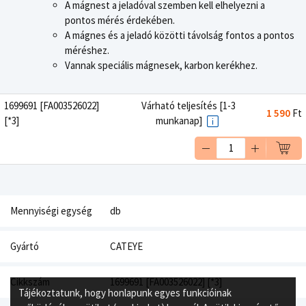
A mágnest a jeladóval szemben kell elhelyezni a
pontos mérés érdekében.
A mágnes és a jeladó közötti távolság fontos a pontos
méréshez.
Vannak speciális mágnesek, karbon kerékhez.
1699691 [FA003526022]
Várható teljesítés [1-3
1 590
Ft
[*3]
munkanap]
Mennyiségi egység
db
Gyártó
CATEYE
Cikkszám
1699691 [FA003526022] [*3]
Tájékoztatunk, hogy honlapunk egyes funkcióinak