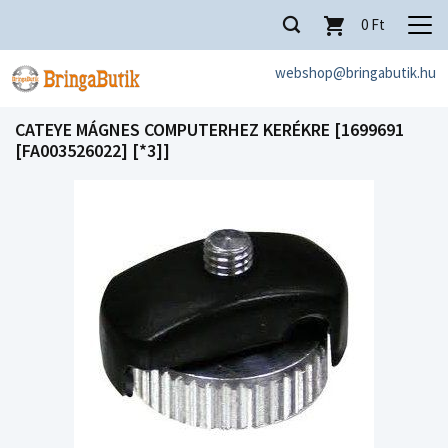
0
Ft
webshop@bringabutik.hu
CATEYE MÁGNES COMPUTERHEZ KERÉKRE [1699691
[FA003526022] [*3]]