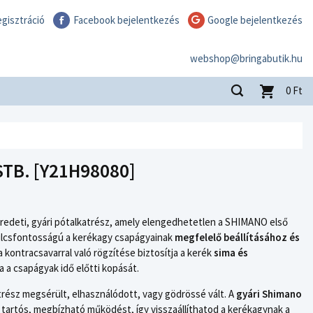
gisztráció
Facebook bejelentkezés
Google bejelentkezés
webshop@bringabutik.hu
0
Ft
STB. [Y21H98080]
edeti, gyári pótalkatrész, amely elengedhetetlen a SHIMANO első
kulcsfontosságú a kerékagy csapágyainak
megfelelő beállításához és
a kontracsavarral való rögzítése biztosítja a kerék
sima és
a a csapágyak idő előtti kopását.
trész megsérült, elhasználódott, vagy gödrössé vált. A
gyári Shimano
a tartós, megbízható működést, így visszaállíthatod a kerékagynak a