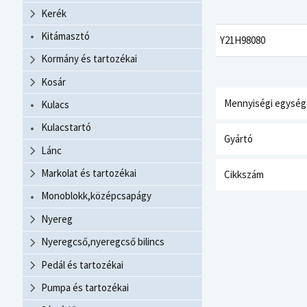
Kerék
Kitámasztó
Y21H98080
Kormány és tartozékai
Kosár
Mennyiségi egység
Kulacs
Kulacstartó
Gyártó
Lánc
Markolat és tartozékai
Cikkszám
Monoblokk,középcsapágy
Nyereg
Nyeregcső,nyeregcső bilincs
Pedál és tartozékai
Pumpa és tartozékai