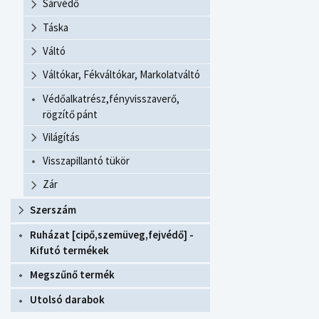
Sárvédő
Táska
Váltó
Váltókar, Fékváltókar, Markolatváltó
Védőalkatrész,fényvisszaverő,
rögzítő pánt
Világítás
Visszapillantó tükör
Zár
Szerszám
Ruházat [cipő,szemüveg,fejvédő] -
Kifutó termékek
Megszűnő termék
Utolsó darabok