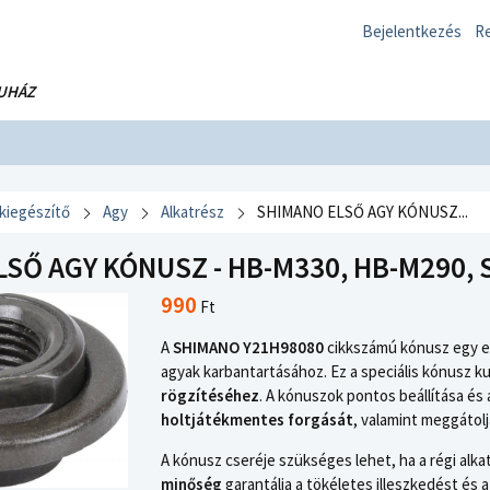
Bejelentkezés
Re
UHÁZ
 kiegészítő
Agy
Alkatrész
SHIMANO ELSŐ AGY KÓNUSZ...
SŐ AGY KÓNUSZ - HB-M330, HB-M290, 
990
Ft
A
SHIMANO Y21H98080
cikkszámú kónusz egy er
agyak karbantartásához. Ez a speciális kónusz 
rögzítéséhez
. A kónuszok pontos beállítása és 
holtjátékmentes forgását
, valamint meggátolj
A kónusz cseréje szükséges lehet, ha a régi alka
minőség
garantálja a tökéletes illeszkedést és 