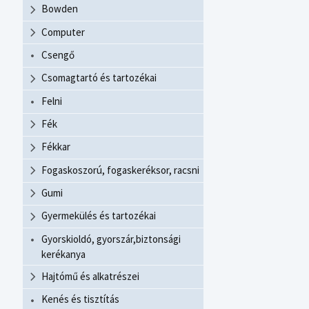
Bowden
Computer
Csengő
Csomagtartó és tartozékai
Felni
Fék
Fékkar
Fogaskoszorú, fogaskeréksor, racsni
Gumi
Gyermekülés és tartozékai
Gyorskioldó, gyorszár,biztonsági
kerékanya
Hajtómű és alkatrészei
Kenés és tisztítás