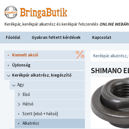
Kerékpár, kerékpár alkatrész és kerékpár felszerelés
ONLINE WEBÁR
Főoldal
Gyakran feltett kérdések
Kapcsolat
Kiemelt akció
Kerékpár alkatrész,
Újdonság
SHIMANO EL
Kerékpár alkatrész, kiegészítő
Agy
Első
Hátsó
Szett [első + hátsó]
Alkatrész