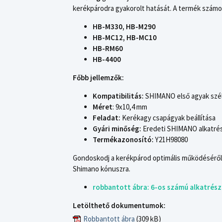
kerékpárodra gyakorolt hatását. A termék számos
HB-M330, HB-M290
HB-MC12, HB-MC10
HB-RM60
HB-4400
Főbb jellemzők:
Kompatibilitás:
SHIMANO első agyak szél
Méret
: 9x10,4 mm
Feladat:
Kerékagy csapágyak beállítása
Gyári minőség:
Eredeti SHIMANO alkatré
Termékazonosító:
Y21H98080
Gondoskodj a kerékpárod optimális működéséről és
Shimano kónuszra.
robbantott ábra: 6-os számú alkatrész
Letölthető dokumentumok:
Robbantott ábra
(309 kB)