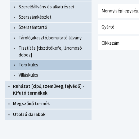
Szerelőállvány és alkatrészei
Mennyiségi egység
Szerszámkészlet
Gyártó
Szerszámtartó
Tároló,akasztó,bemutató állvány
Cikkszám
Tisztítás [tisztítókefe, láncmosó
doboz]
Torx kulcs
Villáskulcs
Ruházat [cipő,szemüveg,fejvédő] -
Kifutó termékek
Megszűnő termék
Utolsó darabok