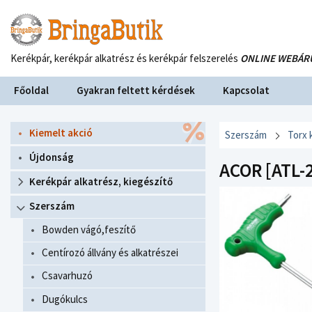
Kerékpár, kerékpár alkatrész és kerékpár felszerelés
ONLINE WEBÁR
Főoldal
Gyakran feltett kérdések
Kapcsolat
Kiemelt akció
Szerszám
Torx 
Újdonság
ACOR [ATL-
Kerékpár alkatrész, kiegészítő
Szerszám
Bowden vágó,feszítő
Centírozó állvány és alkatrészei
Csavarhuzó
Dugókulcs