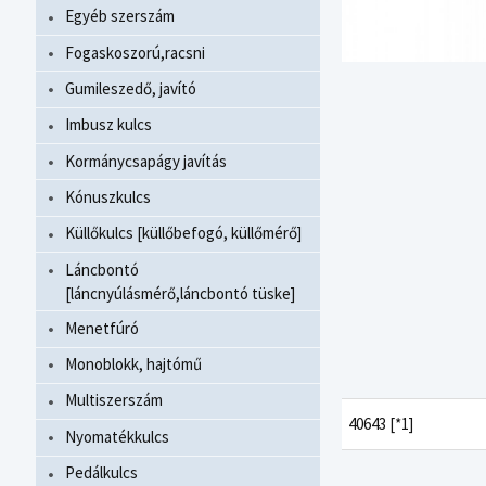
Egyéb szerszám
Fogaskoszorú,racsni
Gumileszedő, javító
Imbusz kulcs
Kormánycsapágy javítás
Kónuszkulcs
Küllőkulcs [küllőbefogó, küllőmérő]
Láncbontó
[láncnyúlásmérő,láncbontó tüske]
Menetfúró
Monoblokk, hajtómű
Multiszerszám
40643 [*1]
Nyomatékkulcs
Pedálkulcs