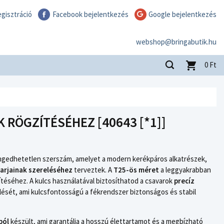
gisztráció
Facebook bejelentkezés
Google bejelentkezés
webshop@bringabutik.hu
0
Ft
K RÖGZÍTÉSÉHEZ [40643 [*1]]
engedhetetlen szerszám, amelyet a modern kerékpáros alkatrészek,
arjainak szereléséhez
terveztek. A
T25-ös méret
a leggyakrabban
ítéséhez. A kulcs használatával biztosíthatod a csavarok
precíz
lését, ami kulcsfontosságú a fékrendszer biztonságos és stabil
ból
készült, ami garantálja a hosszú élettartamot és a megbízható