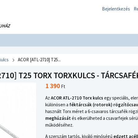
Bejelentkezés
Re
UHÁZ
kulcs
ACOR [ATL-2710] T25...
2710] T25 TORX TORXKULCS - TÁRCSAFÉ
1 390
Ft
Az
ACOR ATL-2710 Torx kulcs
egy speciális, el
különösen a
féktárcsák (rotorok) rögzítőcsav
használt Torx méret a 6-csavaros tárcsafék rögz
meghúzását
és elkerülheted a csavarfejek sérü
működéséhez.
A szerszám tartós, kiváló minőségű
edzett acél