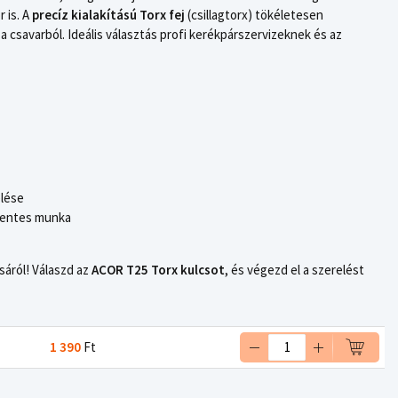
 is. A
precíz kialakítású Torx fej
(csillagtorx) tökéletesen
 a csavarból. Ideális választás profi kerékpárszervizeknek és az
elése
mentes munka
áról! Válaszd az
ACOR T25 Torx kulcsot
, és végezd el a szerelést
1 390
Ft