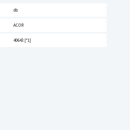
db
ACOR
40643 [*1]