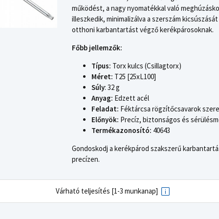
működést, a nagy nyomatékkal való meghúzáskor
illeszkedik, minimalizálva a szerszám kicsúszását
otthoni karbantartást végző kerékpárosoknak.
Főbb jellemzők:
Típus:
Torx kulcs (Csillagtorx)
Méret:
T25 [25xL100]
Súly
: 32 g
Anyag:
Edzett acél
Feladat:
Féktárcsa rögzítőcsavarok szer
Előnyök:
Precíz, biztonságos és sérülés
Termékazonosító:
40643
Gondoskodj a kerékpárod szakszerű karbantartás
precízen.
Várható teljesítés [1-3 munkanap]