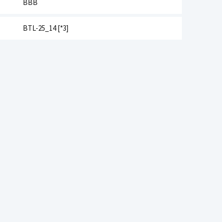
BBB
BTL-25_14 [*3]