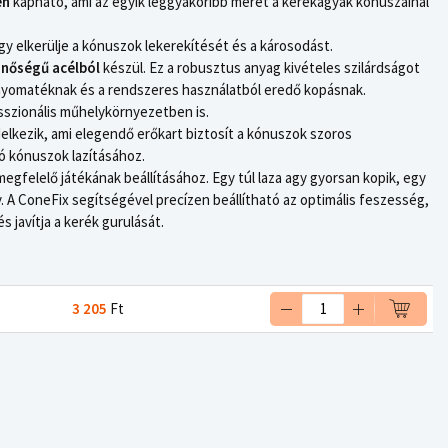
en
kapható, ami az egyik leggyakoribb méret a kerékagyak kónuszainál
y elkerülje a kónuszok lekerekítését és a károsodást.
nőségű acélból
készül. Ez a robusztus anyag kivételes szilárdságot
y nyomatéknak és a rendszeres használatból eredő kopásnak.
sszionális műhelykörnyezetben is.
elkezik, ami elegendő erőkart biztosít a kónuszok szoros
 kónuszok lazításához.
gfelelő játékának beállításához. Egy túl laza agy gyorsan kopik, egy
. A ConeFix segítségével precízen beállítható az optimális feszesség,
 javítja a kerék gurulását.
3 205
Ft