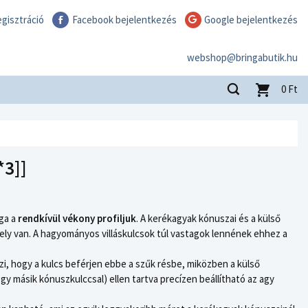
gisztráció
Facebook bejelentkezés
Google bejelentkezés
webshop@bringabutik.hu
0
Ft
*3]]
ga a
rendkívül vékony profiljuk
. A kerékagyak kónuszai és a külső
ly van. A hagyományos villáskulcsok túl vastagok lennének ehhez a
zi, hogy a kulcs beférjen ebbe a szűk résbe, miközben a külső
egy másik kónuszkulccsal) ellen tartva precízen beállítható az agy