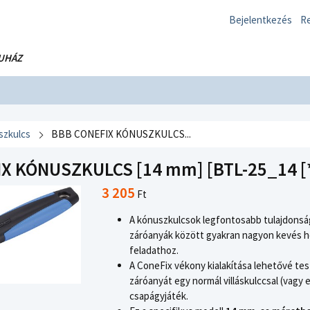
Bejelentkezés
Re
UHÁZ
szkulcs
BBB CONEFIX KÓNUSZKULCS...
X KÓNUSZKULCS [14 mm] [BTL-25_14 [
3 205
Ft
A kónuszkulcsok legfontosabb tulajdonsá
záróanyák között gyakran nagyon kevés he
feladathoz.
A ConeFix vékony kialakítása lehetővé tes
záróanyát egy normál villáskulccsal (vagy 
csapágyjáték.