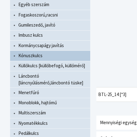
Egyéb szerszám
Fogaskoszorú,racsni
Gumileszedő, javító
Imbusz kulcs
Kormánycsapágy javítás
Kónuszkulcs
Küllőkulcs [küllőbefogó, küllőmérő]
Láncbontó
[láncnyúlásmérő,láncbontó tüske]
Menetfúró
BTL-25_14 [*3]
Monoblokk, hajtómű
Multiszerszám
Mennyiségi egység
Nyomatékkulcs
Pedálkulcs