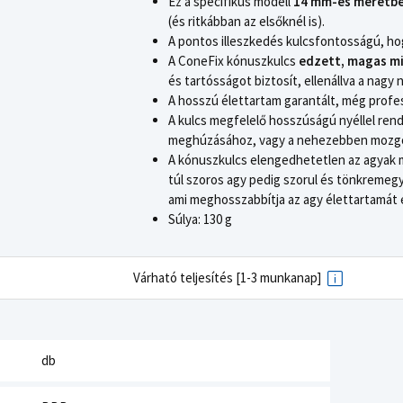
Ez a specifikus modell
14 mm-es méretb
(és ritkábban az elsőknél is).
A pontos illeszkedés kulcsfontosságú, hog
A ConeFix kónuszkulcs
edzett, magas mi
és tartósságot biztosít, ellenállva a nag
A hosszú élettartam garantált, még profe
A kulcs megfelelő hosszúságú nyéllel rend
meghúzásához, vagy a nehezebben mozgó
A kónuszkulcs elengedhetetlen az agyak me
túl szoros agy pedig szorul és tönkremegy
ami meghosszabbítja az agy élettartamát és
Súlya: 130 g
Várható teljesítés [1-3 munkanap]
db