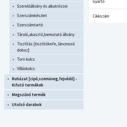
Gyártó
Szerelőállvány és alkatrészei
Szerszámkészlet
Cikkszám
Szerszámtartó
Tároló,akasztó,bemutató állvány
Tisztítás [tisztítókefe, láncmosó
doboz]
Torx kulcs
Villáskulcs
Ruházat [cipő,szemüveg,fejvédő] -
Kifutó termékek
Megszűnő termék
Utolsó darabok