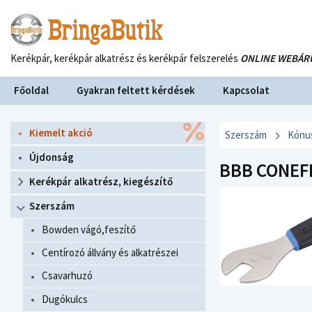
Kerékpár, kerékpár alkatrész és kerékpár felszerelés
ONLINE WEBÁR
Főoldal
Gyakran feltett kérdések
Kapcsolat
Kiemelt akció
Szerszám
Kónu
Újdonság
BBB CONEFI
Kerékpár alkatrész, kiegészítő
Szerszám
Bowden vágó,feszítő
Centírozó állvány és alkatrészei
Csavarhuzó
Dugókulcs