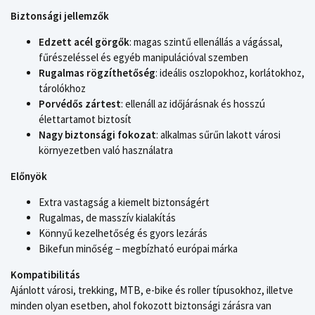
Biztonsági jellemzők
Edzett acél görgők
: magas szintű ellenállás a vágással,
fűrészeléssel és egyéb manipulációval szemben
Rugalmas rögzíthetőség
: ideális oszlopokhoz, korlátokhoz,
tárolókhoz
Porvédős zártest
: ellenáll az időjárásnak és hosszú
élettartamot biztosít
Nagy biztonsági fokozat
: alkalmas sűrűn lakott városi
környezetben való használatra
Előnyök
Extra vastagság a kiemelt biztonságért
Rugalmas, de masszív kialakítás
Könnyű kezelhetőség és gyors lezárás
Bikefun minőség – megbízható európai márka
Kompatibilitás
Ajánlott városi, trekking, MTB, e-bike és roller típusokhoz, illetve
minden olyan esetben, ahol fokozott biztonsági zárásra van