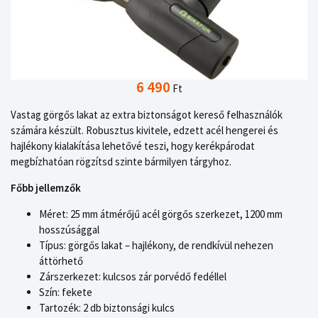
6 490
Ft
Vastag görgős lakat az extra biztonságot kereső felhasználók
számára készült. Robusztus kivitele, edzett acél hengerei és
hajlékony kialakítása lehetővé teszi, hogy kerékpárodat
megbízhatóan rögzítsd szinte bármilyen tárgyhoz.
Főbb jellemzők
Méret: 25 mm átmérőjű acél görgős szerkezet, 1200 mm
hosszúsággal
Típus: görgős lakat – hajlékony, de rendkívül nehezen
áttörhető
Zárszerkezet: kulcsos zár porvédő fedéllel
Szín: fekete
Tartozék: 2 db biztonsági kulcs