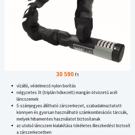
30 590
Ft
vízálló, védelmező nylon borítás
négyzetes 3t (triplán hőkezelt) mangán ötvözetű acél
láncszemek
5-számjegyes állítható zárszerkezet, szabadalmaztatott
könnyen és gyorsan használható számkombinációs tárcsák,
melyek hibamentes használatot biztosítanak
az utolsó láncszem kialakítása tökéletes illeszkedést biztosít
a zárszerkezetben