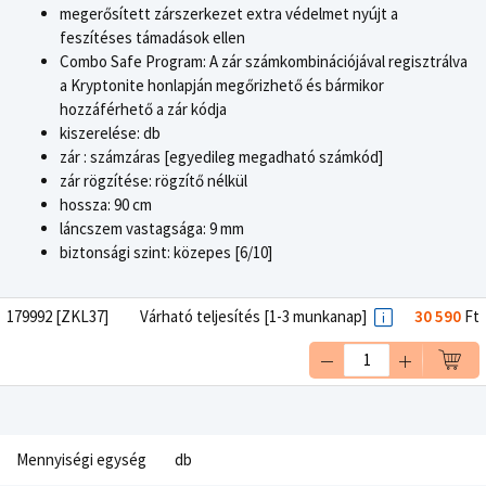
megerősített zárszerkezet extra védelmet nyújt a
feszítéses támadások ellen
Combo Safe Program: A zár számkombinációjával regisztrálva
a Kryptonite honlapján megőrizhető és bármikor
hozzáférhető a zár kódja
kiszerelése: db
zár : számzáras [egyedileg megadható számkód]
zár rögzítése: rögzítő nélkül
hossza: 90 cm
láncszem vastagsága: 9 mm
biztonsági szint: közepes [6/10]
179992 [ZKL37]
Várható teljesítés [1-3 munkanap]
30 590
Ft
Mennyiségi egység
db