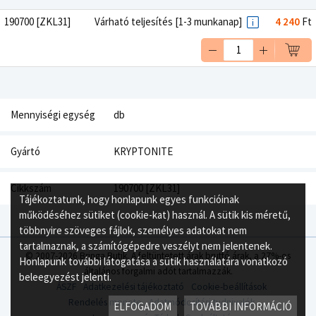
190700 [ZKL31]
Várható teljesítés [1-3 munkanap]
4 240
Ft
Mennyiségi egység
db
Gyártó
KRYPTONITE
Cikkszám
190700 [ZKL31]
Tájékoztatunk, hogy honlapunk egyes funkcióinak
működéséhez sütiket (cookie-kat) használ. A sütik kis méretű,
többnyire szöveges fájlok, személyes adatokat nem
tartalmaznak, a számítógépedre veszélyt nem jelentenek.
© 2007-2026 Bringa Butik. A feltüntetett árak bruttó árak, a 27%-os
Honlapunk további látogatása a sütik használatára vonatkozó
általános forgalmi adót tartalmazzák.
beleegyezést jelenti.
ÁSZF
Adatkezelési tájékoztató
Cookie-beállítások
Rendelés menete
Adatmódosítási tudnivalók
ELFOGADOM
TOVÁBBI INFORMÁCIÓ