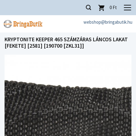
0
Ft
webshop@bringabutik.hu
KRYPTONITE KEEPER 465 SZÁMZÁRAS LÁNCOS LAKAT
[FEKETE] [2581] [190700 [ZKL31]]