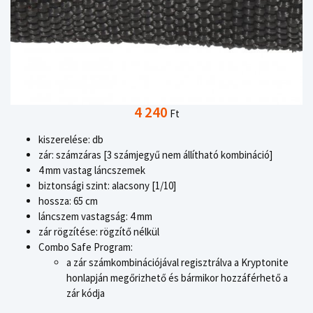
4 240
Ft
kiszerelése: db
zár: számzáras [3 számjegyű nem állítható kombináció]
4 mm vastag láncszemek
biztonsági szint: alacsony [1/10]
hossza: 65 cm
láncszem vastagság: 4 mm
zár rögzítése: rögzítő nélkül
Combo Safe Program:
a zár számkombinációjával regisztrálva a Kryptonite
honlapján megőrizhető és bármikor hozzáférhető a
zár kódja