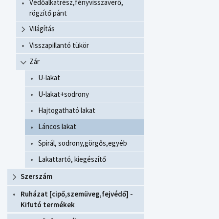
Védőalkatrész,fényvisszaverő,
rögzítő pánt
Világítás
Visszapillantó tükör
Zár
U-lakat
U-lakat+sodrony
Hajtogatható lakat
Láncos lakat
Spirál, sodrony,görgős,egyéb
Lakattartó, kiegészítő
Szerszám
Ruházat [cipő,szemüveg,fejvédő] -
Kifutó termékek