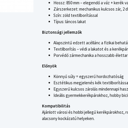
Hossz: 850 mm – elegendő a váz + kerék va
Zárszerkezet: mechanikus kulcsos zár, 2 d
Szín: zöld textilborítással
Típus: láncos lakat
Biztonsági jellemzők
Alapszintű edzett acéllánc a fizikai beha
Textilborítás – védi a lakatot és a kerékpá
Porvédő zármechanika a hosszabb életta
Előnyök
Könnyű súly = egyszerű hordozhatóság
Esztétikus megjelenés kék textilborítássa
Egyszerű kulcsos zárolás mindennapi hasz
Ideális gyermekkerékpárokhoz, hobby bicik
Kompatibilitás
Ajánlott városi és hobbi jellegű kerékpárokhoz, 
alacsony kockázatú helyeken.