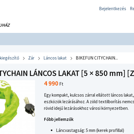
Bejelentkezés
Re
UHÁZ
 kiegészítő
Zár
Láncos lakat
BIKEFUN CITYCHAIN...
TYCHAIN LÁNCOS LAKAT [5 × 850 mm] [ZÖ
4 990
Ft
Egy kompakt, kulcsos zárral ellátott láncos lakat
eszközök lezárásához. A zöld textilborítás nemcs
rövid idejű lezárásokhoz városi környezetben.
Főbb jellemzők
Láncvastagság: 5 mm (kerek profillal)