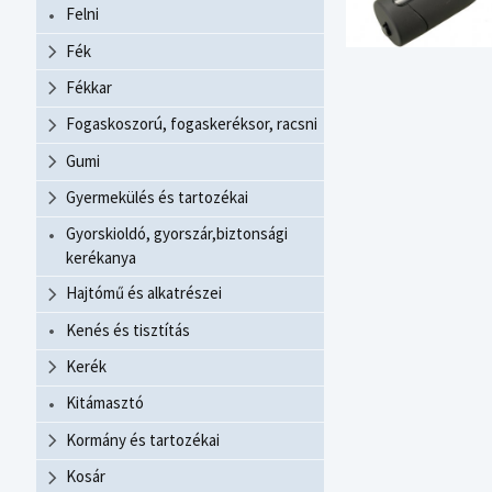
Felni
Fék
Fékkar
Fogaskoszorú, fogaskeréksor, racsni
Gumi
Gyermekülés és tartozékai
Gyorskioldó, gyorszár,biztonsági
kerékanya
Hajtómű és alkatrészei
Kenés és tisztítás
Kerék
Kitámasztó
Kormány és tartozékai
Kosár