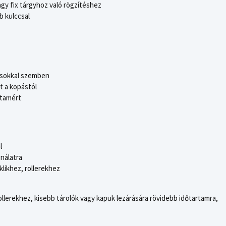
gy fix tárgyhoz való rögzítéshez
b kulccsal
tásokkal szemben
rt a kopástól
rtamért
l
nálatra
likhez, rollerekhez
rollerekhez, kisebb tárolók vagy kapuk lezárására rövidebb időtartamra,