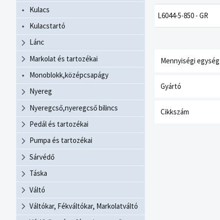
Kulacs
L6044-5-850 - GR
Kulacstartó
Lánc
Markolat és tartozékai
Mennyiségi egység
Monoblokk,középcsapágy
Gyártó
Nyereg
Nyeregcső,nyeregcső bilincs
Cikkszám
Pedál és tartozékai
Pumpa és tartozékai
Sárvédő
Táska
Váltó
Váltókar, Fékváltókar, Markolatváltó