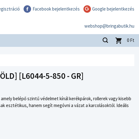
gisztráció
Facebook bejelentkezés
Google bejelentkezés
webshop@bringabutik.hu
0
Ft
LD] [L6044-5-850 - GR]
, amely belépő szintű védelmet kínál kerékpárok, rollerek vagy kisebb
ak esztétikus, hanem segít megóvni a vázat a karcolásoktól. Ideális