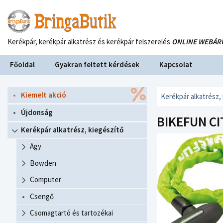
Kerékpár, kerékpár alkatrész és kerékpár felszerelés
ONLINE WEBÁR
Főoldal
Gyakran feltett kérdések
Kapcsolat
Kiemelt akció
Kerékpár alkatrész,
Újdonság
BIKEFUN CI
Kerékpár alkatrész, kiegészítő
Agy
Bowden
Computer
Csengő
Csomagtartó és tartozékai