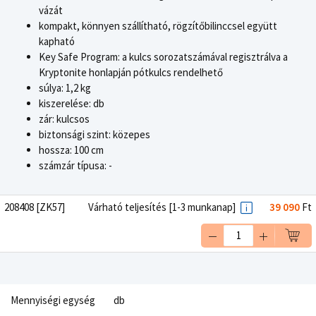
vázát
kompakt, könnyen szállítható, rögzítőbilinccsel együtt
kapható
Key Safe Program: a kulcs sorozatszámával regisztrálva a
Kryptonite honlapján pótkulcs rendelhető
súlya: 1,2 kg
kiszerelése: db
zár: kulcsos
biztonsági szint: közepes
hossza: 100 cm
számzár típusa: -
208408 [ZK57]
Várható teljesítés [1-3 munkanap]
39 090
Ft
Mennyiségi egység
db