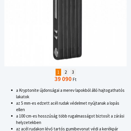
1
2
3
39 090
Ft
a Kryptonite újdonságai a merev lapokból álló hajtogathatós
lakatok
az 5 mm-es edzett acél rudak védelmet nyújtanak a lopás
ellen
a 100 cm-es hosszúság több rugalmasságot biztosít a zárási
helyzetekben
az acél rudakon lévő tartós gumibevonat védi a kerékpár