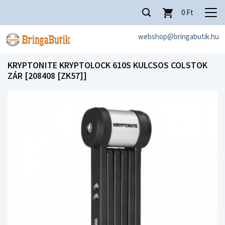
0
Ft
webshop@bringabutik.hu
KRYPTONITE KRYPTOLOCK 610S KULCSOS COLSTOK
ZÁR [208408 [ZK57]]