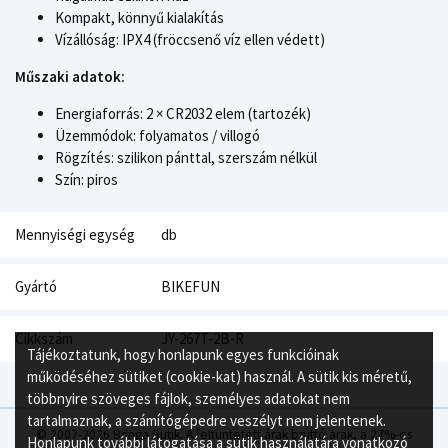
Kompakt, könnyű kialakítás
Vízállóság: IPX4 (fröccsenő víz ellen védett)
Műszaki adatok:
Energiaforrás: 2 × CR2032 elem (tartozék)
Üzemmódok: folyamatos / villogó
Rögzítés: szilikon pánttal, szerszám nélkül
Szín: piros
Mennyiségi egység
db
Gyártó
BIKEFUN
Cikkszám
JY-267T-2B-R
Tájékoztatunk, hogy honlapunk egyes funkcióinak
működéséhez sütiket (cookie-kat) használ. A sütik kis méretű,
többnyire szöveges fájlok, személyes adatokat nem
tartalmaznak, a számítógépedre veszélyt nem jelentenek.
© 2007-2026 Bringa Butik. A feltüntetett árak bruttó árak, a 27%-os
Honlapunk további látogatása a sütik használatára vonatkozó