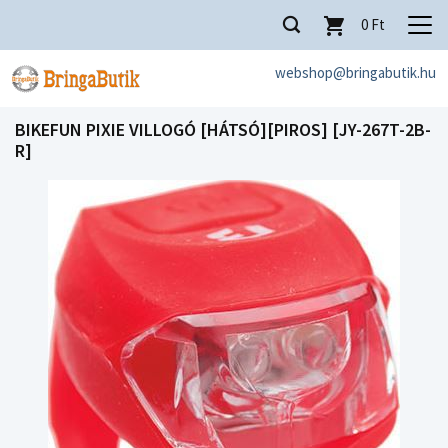
0
Ft
webshop@bringabutik.hu
BIKEFUN PIXIE VILLOGÓ [HÁTSÓ][PIROS] [JY-267T-2B-
R]