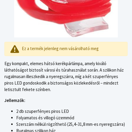
Ez a termék jelenleg nem vásárolható meg
Egy kompakt, elemes hátsó kerékpárlámpa, amely kiváló
láthatóságot biztosít városi és túrahasználat során. A szilikon ház
rugalmasan illeszkedik a nyeregszárra, míg a két szuperfényes
piros LED gondoskodik a biztonságos közlekedésről – mindezt
letisztult fekete színben.
Jellemzők:
2 db szuperfényes piros LED
Folyamatos és villogó üzemmód
Szerszám nélkül rögzíthető (25,4–31,8 mm-es nyeregszárra)
Rugalmas szilikon ház