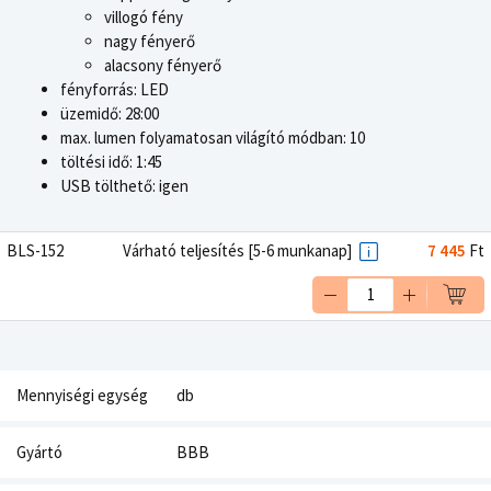
villogó fény
nagy fényerő
alacsony fényerő
fényforrás: LED
üzemidő: 28:00
max. lumen folyamatosan világító módban: 10
töltési idő: 1:45
USB tölthető: igen
BLS-152
Várható teljesítés [5-6 munkanap]
7 445
Ft
Mennyiségi egység
db
Gyártó
BBB