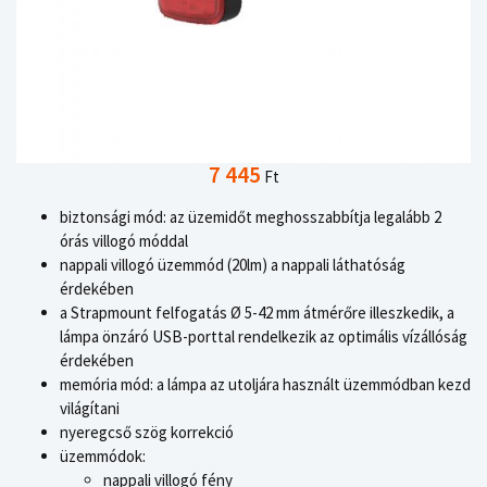
7 445
Ft
biztonsági mód: az üzemidőt meghosszabbítja legalább 2
órás villogó móddal
nappali villogó üzemmód (20lm) a nappali láthatóság
érdekében
a Strapmount felfogatás Ø 5-42 mm átmérőre illeszkedik, a
lámpa önzáró USB-porttal rendelkezik az optimális vízállóság
érdekében
memória mód: a lámpa az utoljára használt üzemmódban kezd
világítani
nyeregcső szög korrekció
üzemmódok:
nappali villogó fény