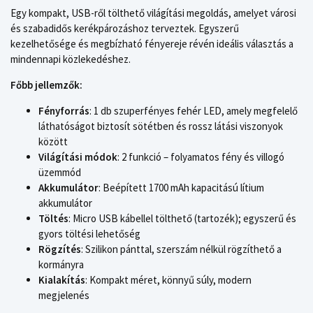
Egy kompakt, USB-ről tölthető világítási megoldás, amelyet városi
és szabadidős kerékpározáshoz terveztek. Egyszerű
kezelhetősége és megbízható fényereje révén ideális választás a
mindennapi közlekedéshez.
Főbb jellemzők:
Fényforrás
: 1 db szuperfényes fehér LED, amely megfelelő
láthatóságot biztosít sötétben és rossz látási viszonyok
között
Világítási módok
: 2 funkció – folyamatos fény és villogó
üzemmód
Akkumulátor
: Beépített 1700 mAh kapacitású lítium
akkumulátor
Töltés
: Micro USB kábellel tölthető (tartozék); egyszerű és
gyors töltési lehetőség
Rögzítés
: Szilikon pánttal, szerszám nélkül rögzíthető a
kormányra
Kialakítás
: Kompakt méret, könnyű súly, modern
megjelenés