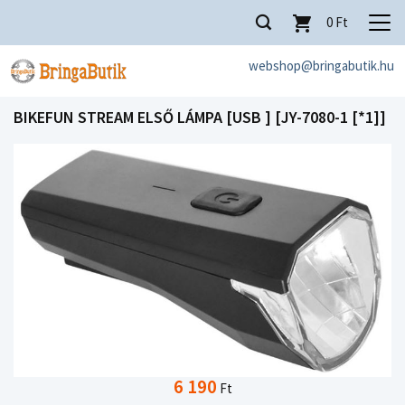
0
Ft
webshop@bringabutik.hu
BIKEFUN STREAM ELSŐ LÁMPA [USB ] [JY-7080-1 [*1]]
6 190
Ft