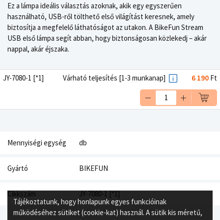
Ez a lámpa ideális választás azoknak, akik egy egyszerűen
használható, USB-ről tölthető első világítást keresnek, amely
biztosítja a megfelelő láthatóságot az utakon. A BikeFun Stream
USB első lámpa segít abban, hogy biztonságosan közlekedj – akár
nappal, akár éjszaka.
JY-7080-1 [*1]
Várható teljesítés [1-3 munkanap]
6 190
Ft
Mennyiségi egység
db
Gyártó
BIKEFUN
Cikkszám
JY-7080-1 [*1]
Tájékoztatunk, hogy honlapunk egyes funkcióinak
működéséhez sütiket (cookie-kat) használ. A sütik kis méretű,